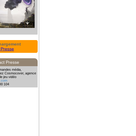
hargement
t Presse
act Presse
emandes média,
ctez Cosmocover, agence
le jeu vidéo
.com
200 104