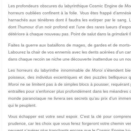
Les profondeurs obscures du labyrinthique Cosmic Engine de
Mor
horreurs oubliées confinent à la folie. Vous êtes frappé d’amné
harnachés aux ténèbres dont il faudra les extirper par le sang.
dont l’humour d’un noir profond est l’une des rares lueurs d’espoi
détériore à chaque nouveau pas. Point de salut dans la
grimdark 
Faites la guerre aux bataillons de mages, de gardes et de morts
Labourez la chair de vos ennemis avec les dents acérées d’un cana
dans chaque recoin se niche une découverte inattendue ou un nou
Les horreurs du labyrinthe innommable de
Moroi
s’étendent bi
poisseux, des individus excentriques et des puzzles belliqueux
Moroi
ne se limitent pas à de simples blocs à pousser, requérant 
entrailles pour s’enfoncer plus profondément dans les méandres 
monde paranoïaque ne livrera ses secrets qu’au prix d’un immense
qui le peuplent.
Vous échapper est votre seul espoir. C’est la clé pour comprend
prudence, car les choix que vous ferez forgeront votre chemin vers
peuvent s’avérer plus tranchants encore que le Cosmic Engine lu