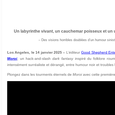
Un labyrinthe vivant, un cauchemar poisseux et un u
–
Des visions horribles doublées d’un humour sinis
Los Angeles, le 14 janvier 2025 –
L’éditeur
Good Shepherd Ent
Moroi
, un hack-and-slash
dark fantasy
inspiré du folklore rou
intensément surréaliste et dérangé, entre humour noir et troubles h
Plongez dans les tourments éternels de
Moroi
avec cette premièr