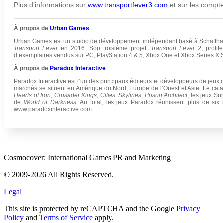
Plus d’informations sur
www.transportfever3.com
et sur les compte
À propos de
Urban Games
Urban Games est un studio de développement indépendant basé à Schaffhaus
Transport Fever
en 2016. Son troisième projet,
Transport Fever 2
, profi
d’exemplaires vendus sur PC, PlayStation 4 & 5, Xbox One et Xbox Series X|
À propos de
Paradox Interactive
Paradox Interactive est l’un des principaux éditeurs et développeurs de jeux
marchés se situent en Amérique du Nord, Europe de l’Ouest et Asie. Le catal
Hearts of Iron
,
Crusader Kings
,
Cities: Skylines
,
Prison Architect
, les jeux Su
de
World of Darkness
. Au total, les jeux Paradox réunissent plus de six
www.paradoxinteractive.com.
Cosmocover: International Games PR and Marketing
© 2009-2026 All Rights Reserved.
Legal
This site is protected by reCAPTCHA and the Google
Privacy
Policy
and
Terms of Service
apply.