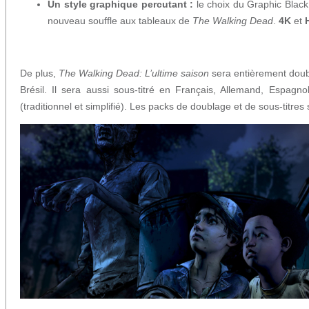
Un style graphique percutant :
le choix du Graphic Black
nouveau souffle aux tableaux de
The Walking Dead
.
4K
et
De plus,
The Walking Dead: L’ultime saison
sera entièrement doub
Brésil. Il sera aussi sous-titré en Français, Allemand, Espagno
(traditionnel et simplifié). Les packs de doublage et de sous-titres