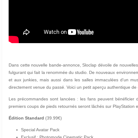
Dans cette nouvelle bande-annonce, Sloclap dévoile de nouvelles
fulgurant qui fait la renommée du studio. De nouveaux environnemen
et aux junkies, mais aussi dans les salles immaculées d’un m
directement venue du passé. Voici un petit aperçu authentique de c
Les précommandes sont lancées : les fans peuvent bénéficier
premiers coups de pieds retournés seront lâchés sur PlayStation 
Édition Standard
(39.99€)
Special Avatar Pack
Exclusif : Photomode Cinematic Pack