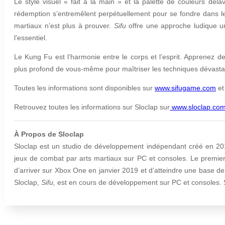
Le style visuel « fait à la main » et la palette de couleurs dé
rédemption s’entremêlent perpétuellement pour se fondre dans le 
martiaux n’est plus à prouver.
Sifu
offre une approche ludique un
l’essentiel.
Le Kung Fu est l’harmonie entre le corps et l’esprit. Apprenez 
plus profond de vous-même pour maîtriser les techniques dévastat
Toutes les informations sont disponibles sur
www.sifugame.com
et 
Retrouvez toutes les informations sur Sloclap sur
www.sloclap.co
À Propos de Sloclap
Sloclap est un studio de développement indépendant créé en 201
jeux de combat par arts martiaux sur PC et consoles. Le premier
d’arriver sur Xbox One en janvier 2019 et d’atteindre une base d
Sloclap,
Sifu,
est en cours de développement sur PC et consoles. S