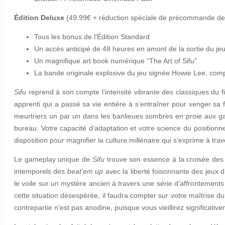
Édition Deluxe
(49.99€ + réduction spéciale de précommande d
Tous les bonus de l’Édition Standard
Un accès anticipé de 48 heures en amont de la sortie du jeu
Un magnifique art book numérique “The Art of Sifu”
La bande originale explosive du jeu signée Howie Lee, comp
Sifu
reprend à son compte l’intensité vibrante des classiques du fi
apprenti qui a passé sa vie entière à s’entraîner pour venger sa
meurtriers un par un dans les banlieues sombres en proie aux gan
bureau. Votre capacité d’adaptation et votre science du positionneme
disposition pour magnifier la culture millénaire qui s’exprime à t
Le gameplay unique de
Sifu
trouve son essence à la croisée des c
intemporels des
beat’em up
avec la liberté foisonnante des jeux d
le voile sur un mystère ancien à travers une série d’affrontements 
cette situation désespérée, il faudra compter sur votre maîtrise 
contrepartie n’est pas anodine, puisque vous vieillirez significati