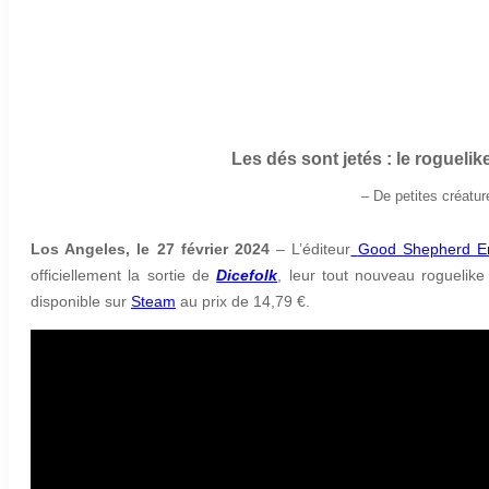
Les dés sont jetés : le roguelik
–
De petites créatu
Los Angeles, le 27 février 2024
– L’éditeur
Good Shepherd En
officiellement la sortie de
Dicefolk
, leur tout nouveau roguelik
disponible sur
Steam
au prix de 14,79 €.