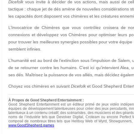
Dicefolk
vous invite à décider de vos actions, mais aussi de ce
tactique : chaque jet de dés amène de nouvelles considérations st
les capacités dont disposent vos chimères et les créatures ennemi
L’Invocatrice de Chimères que vous contrôlez croisera de nom
connexions et développez vos Chimères pour optimiser leurs poss
pour trouver les meilleures synergies possibles pour votre équipe : 
semblent infinies.
L’humanité est au bord de l’extinction sous l’impulsion de Salem
de se retourner contre les humains. C’est ici qu’intervient Alea,
ses dés. Maîtrisez la puissance de vos alliés, mais décidez égale
Choyez vos chimères en suivant
Dicefolk
et Good Shepherd Entert
À Propos de Good Shepherd Entertainment :
Good Shepherd Entertainment est un éditeur primé de jeux vidéo indépend
équipes de développement talentueuses pour créer des jeux percutants, inno
talentueux à un contenu créatif, des scénaristes, des musiciens et des géants
noms de l’industrie tels que Devolver Digital, Croteam ou encore Perfect
composé de nombreux titres tels que Hellboy Web of Wyrd, Showgunners, P
www.GoodShepherd.games