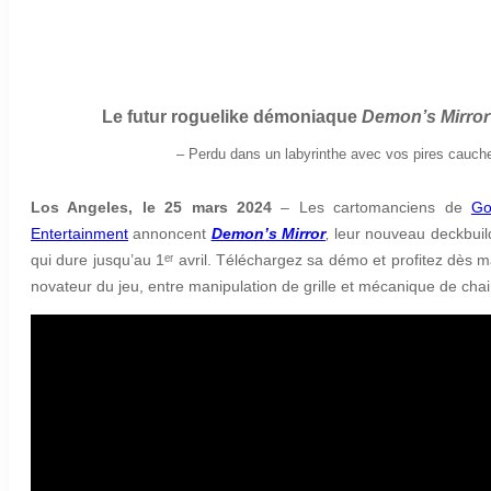
Le futur roguelike démoniaque
Demon’s Mirror
–
Perdu dans un labyrinthe avec vos pires cauc
Los Angeles, le 25 mars 2024
– Les cartomanciens de
Go
Entertainment
annoncent
Demon’s Mirror
,
leur nouveau deckbuil
qui dure jusqu’au 1ᵉʳ avril. Téléchargez sa démo et profitez dè
novateur du jeu, entre manipulation de grille et mécanique de chai