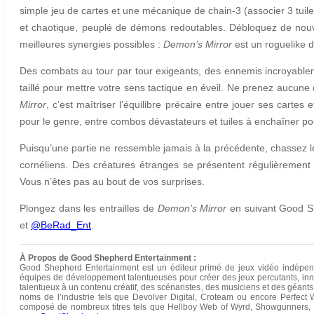
simple jeu de cartes et une mécanique de chain-3 (associer 3 tuile
et chaotique, peuplé de démons redoutables. Débloquez de nouv
meilleures synergies possibles :
Demon’s Mirror
est un roguelike 
Des combats au tour par tour exigeants, des ennemis incroyableme
taillé pour mettre votre sens tactique en éveil. Ne prenez aucune
Mirror
, c’est maîtriser l’équilibre précaire entre jouer ses cartes
pour le genre, entre combos dévastateurs et tuiles à enchaîner pou
Puisqu’une partie ne ressemble jamais à la précédente, chassez le
cornéliens. Des créatures étranges se présentent régulièrement
Vous n’êtes pas au bout de vos surprises.
Plongez dans les entrailles de
Demon’s Mirror
en suivant Good Sh
et
@BeRad_Ent
.
À Propos de Good Shepherd Entertainment :
Good Shepherd Entertainment est un éditeur primé de jeux vidéo indépend
équipes de développement talentueuses pour créer des jeux percutants, inno
talentueux à un contenu créatif, des scénaristes, des musiciens et des géants
noms de l’industrie tels que Devolver Digital, Croteam ou encore Perfect
composé de nombreux titres tels que Hellboy Web of Wyrd, Showgunners, P