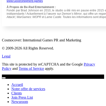
www.GoodShepherd.games
À Propos de Be-Rad Entertainment :
Fondé par Brad Johnson en 2010, le studio a été mis en pause entre 2015 et 
indépendants ! Actuellement à l’œuvre sur
Demon’s Mirror
, qui offre un rega
Attack!
,
WarGames: WOPR
et
Lame Castle
. Toutes les informations sont disp
Cosmocover: International Games PR and Marketing
© 2009-2026 All Rights Reserved.
Legal
This site is protected by reCAPTCHA and the Google
Privacy
Policy
and
Terms of Service
apply.
Accueil
Notre offre de services
Clients
Join Press List
Newsroom