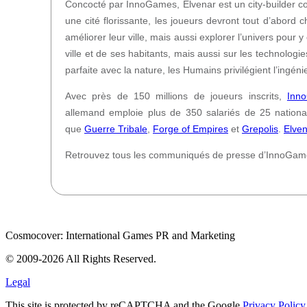
Concocté par InnoGames, Elvenar est un city-builder co
une cité florissante, les joueurs devront tout d’abord
améliorer leur ville, mais aussi explorer l’univers pour
ville et de ses habitants, mais aussi sur les technolog
parfaite avec la nature, les Humains privilégient l’ingéni
Avec près de 150 millions de joueurs inscrits,
Inn
allemand emploie plus de 350 salariés de 25 national
que
Guerre Tribale
,
Forge of Empires
et
Grepolis
.
Elve
Retrouvez tous les communiqués de presse d’InnoGam
Cosmocover: International Games PR and Marketing
© 2009-2026 All Rights Reserved.
Legal
This site is protected by reCAPTCHA and the Google
Privacy Policy