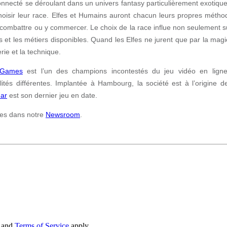
nnecté se déroulant dans un univers fantasy particulièrement exotique
 choisir leur race. Elfes et Humains auront chacun leurs propres métho
 y combattre ou y commercer. Le choix de la race influe non seulement su
ies et les métiers disponibles. Quand les Elfes ne jurent que par la ma
erie et la technique.
oGames
est l’un des champions incontestés du jeu vidéo en ligne.
ités différentes. Implantée à Hambourg, la société est à l’origine d
nar
est son dernier jeu en date.
es dans notre
Newsroom
.
and
Terms of Service
apply.