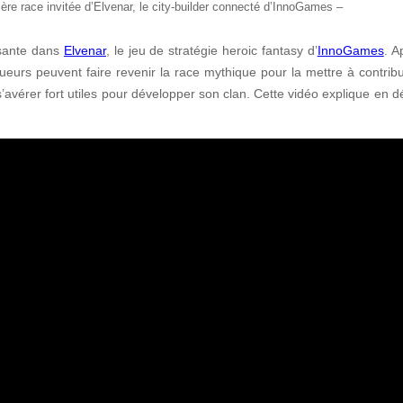
ère race invitée d’Elvenar, le city-builder connecté d’InnoGames –
ssante dans
Elvenar
, le jeu de stratégie heroic fantasy d’
InnoGames
. A
oueurs peuvent faire revenir la race mythique pour la mettre à contribu
vérer fort utiles pour développer son clan. Cette vidéo explique en dét