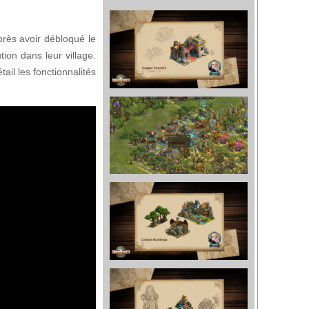
près avoir débloqué le
tion dans leur village.
ail les fonctionnalités