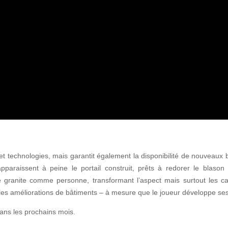
 et technologies, mais garantit également la disponibilité de nouveaux 
paraissent à peine le portail construit, prêts à redorer le blason d
le granite comme personne, transformant l’aspect mais surtout les ca
elles améliorations de bâtiments – à mesure que le joueur développe s
ans les prochains mois.