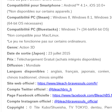
Compatibilité pour Smartphone :
Android™ 4.1+, iOS 10.0+
(*Non disponibles sur certains appareils.)
Compatibilité PC (Steam) :
Windows 8, Windows 8.1, Windows 
(64-bit OS nécessaire)
Compatibilité PC (Bluestacks) :
Windows 7+ (34-bit/64-bit OS)
*Non compatible pour Mac/Linux.
*Le jeu ne fonctionne pas sur certains ordinateurs.
Genre:
Action 3D
Date de sortie (Japon) :
23 juillet 2015
Prix :
Téléchargement Gratuit (achats intégrés disponibles)
Diffusion :
Mondiale
Langues disponibles :
anglais, français, japonais, coréen, 
chinois traditionnel, chinois simplifié
Site web officiel :
https://www.bleach-bravesouls.com/fr/
Compte Twitter officiel :
@bleachbrs_fr
Page Facebook officielle :
https://www.facebook.com/BleachBS.f
Compte Instagram officiel :
@bleachbravesouls_official
Copyright :
© Tite Kubo/Shueisha, TV TOKYO, dentsu, Pierr