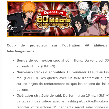
Coup de projecteur sur l’opération
60 Million
téléchargements
Bonus de connexion
spécial 60 millions. D
u vendredi 30 
au lundi 31 mai (GMT+9)
Nouveaux Packs disponibles.
D
u vendredi 30 avril au lun
mai (GMT+9) Des quêtes avec un taux d’obtention aug
sur les objets de renforcement tel que les potions de link e
potions.
Opération stratégie de raid.
Du 1er mai au 16 mai
(GMT+9
partageant des vidéos avec le hashtag #EpicRaidNnoitora
raconter votre victoire. 15 gagnants seront sélectionnés vi