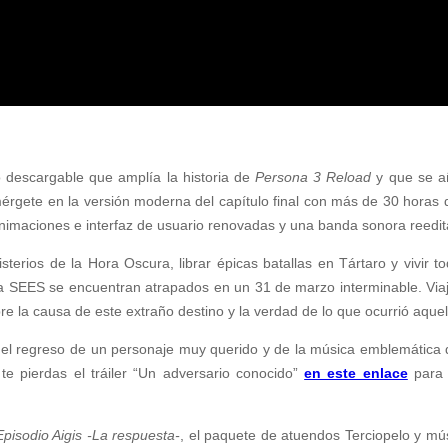
 descargable que amplía la historia de
Persona 3 Reload
y que se añ
érgete en la versión moderna del capítulo final con más de 30 horas 
animaciones e interfaz de usuario renovadas y una banda sonora reedit
sterios de la Hora Oscura, librar épicas batallas en Tártaro y vivir to
la SEES se encuentran atrapados en un 31 de marzo interminable. Viaj
re la causa de este extraño destino y la verdad de lo que ocurrió aqu
el regreso de un personaje muy querido y de la música emblemática
e pierdas el tráiler “Un adversario conocido”
en este enlace
para
Episodio Aigis -La respuesta-
, el paquete de atuendos Terciopelo y mú