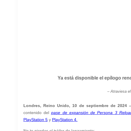
Ya está disponible el epílogo re
– A
traviesa 
Londres, Reino Unido, 10 de septiembre de 2024
contenido del
pase de expansión de Persona 3 Reloa
PlayStation 5
y
PlayStation 4.
No te pierdas el tráiler de lanzamiento: