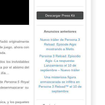
Descargar Press Kit
Anuncios anteriores
Nuevo tráiler de Persona 3
adió originalmente
Reload: Episode Aigis
de juego, ahora con
mostrando a Metis
ada.
Persona 3 Reload: Episodio
Aigis -La respuesta-
dos los inolvidables
Lanzamiento el 10 de
a por el abismo del
septiembre – Nuevo tráiler
el día…
Una misteriosa figura
 de
Persona 5 Royal
enmascarada se infiltra en
Persona 3 Reload™️ el 10 de
 desenmascarar su
septiembre
sica, y los paquetes