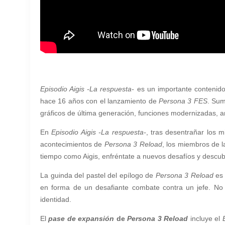
Episodio Aigis -La respuesta-
es un importante contenido
hace 16 años con el lanzamiento de
Persona 3 FES
. Sum
gráficos de última generación, funciones modernizadas, 
En
Episodio Aigis -La respuesta-
, tras desentrañar los mi
acontecimientos de
Persona 3 Reload
, los miembros de 
tiempo como Aigis, enfréntate a nuevos desafíos y descub
La guinda del pastel del epílogo de
Persona 3 Reload
es 
en forma de un desafiante combate contra un jefe. No t
identidad.
El
pase de expansión
de
Persona 3 Reload
incluye el