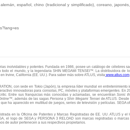
o, alemán, español, chino (tradicional y simplificado), coreano, japoné
ass?lang=es
orias inolvidables y potentes. Fundada en 1986, posee un catálogo de célebres 
 todo el mundo, y la legendaria SHIN MEGAMI TENSEI™. La distribuidora de l
en Irvine, California (EE. UU.). Para saber más sobre ATLUS, visita
www.atlus.com
ATION, con sede en Tokio (Japón), la empresa líder mundial en entretenimiento i
teractivo innovadoras para consolas, PC, móviles y plataformas emergentes. En 2
critic. Entre sus franquicias más conocidas y aclamadas, se encuentran
Sonic 
 Online™
, además de las sagas
Persona
y
Shin
Megami Tensei
de ATLUS. Desde 
 que ha aparecido en multitud de juegos, series de televisión y películas. SEGA of
trada en la Oficina de Patentes y Marcas Registradas de EE. UU. ATLUS y el 
SEGA, el logo de SEGA y PERSONA 3 RELOAD son marcas registradas o marcas
s de autor pertenecen a sus respectivos propietarios.