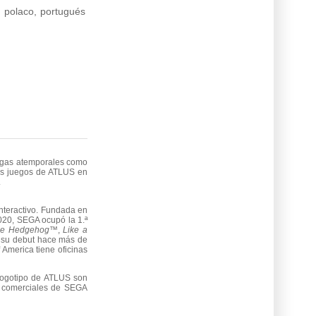
s, polaco, portugués
sagas atemporales como
os juegos de ATLUS en
.
nteractivo. Fundada en
020, SEGA ocupó la 1.ª
the Hedgehog™
,
Like a
su debut hace más de
 America tiene oficinas
logotipo de ATLUS son
 comerciales de SEGA