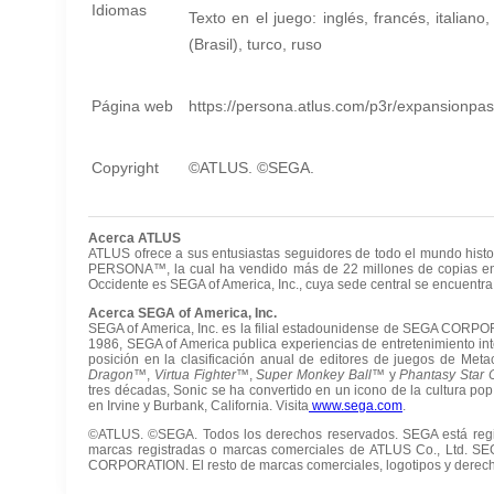
Idiomas
Texto en el juego: inglés, francés, italian
(Brasil), turco, ruso
Página web
https://persona.atlus.com/p3r/expansionp
Copyright
©ATLUS. ©SEGA.
Acerca ATLUS
ATLUS ofrece a sus entusiastas seguidores de todo el mundo hist
PERSONA™, la cual ha vendido más de 22 millones de copias en
Occidente es SEGA of America, Inc., cuya sede central se encuentra 
Acerca SEGA of America, Inc.
SEGA of America, Inc. es la filial estadounidense de SEGA CORPOR
1986, SEGA of America publica experiencias de entretenimiento in
posición en la clasificación anual de editores de juegos de Meta
Dragon™
,
Virtua Fighter™
,
Super Monkey Ball™
y
Phantasy Star
tres décadas, Sonic se ha convertido en un icono de la cultura pop
en Irvine y Burbank, California. Visita
www.sega.com
.
©ATLUS. ©SEGA. Todos los derechos reservados. SEGA está regis
marcas registradas o marcas comerciales de ATLUS Co., Ltd. 
CORPORATION. El resto de marcas comerciales, logotipos y derecho