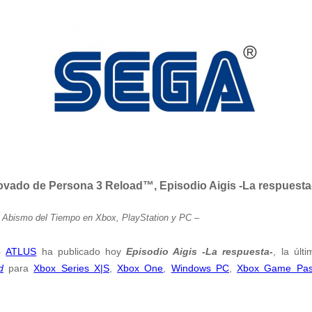
novado de
Persona 3 Reload™
,
Episodio Aigis -La respuesta-
el Abismo del Tiempo en Xbox, PlayStation y PC
–
 –
ATLUS
ha publicado hoy
Episodio Aigis -La respuesta-
, la últ
d
para
Xbox Series X|S
,
Xbox One
,
Windows PC
,
Xbox Game Pass