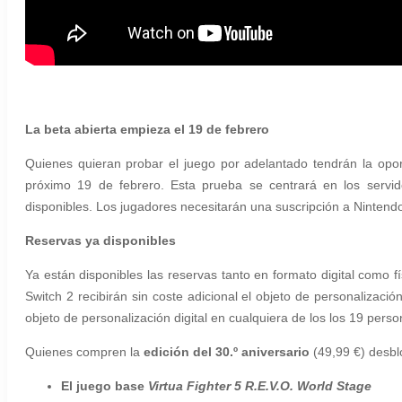
La beta abierta empieza el 19 de febrero
Quienes quieran probar el juego por adelantado tendrán la oport
próximo 19 de febrero. Esta prueba se centrará en los servid
disponibles. Los jugadores necesitarán una suscripción a Nintendo
Reservas ya disponibles
Ya están disponibles las reservas tanto en formato digital como 
Switch 2
recibirán sin coste adicional el objeto de personaliza
objeto de personalización digital en
cualquiera de los
los
19 person
Quienes compren la
edición del 30.º aniversario
(49,99 €) desbl
El juego base
Virtua Fighter 5 R.E.V.O. World Stage