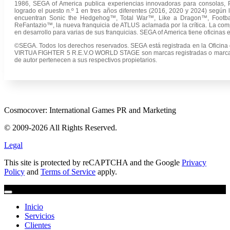
1986, SEGA of America publica experiencias innovadoras para consolas, 
logrado el puesto n.º 1 en tres años diferentes (2016, 2020 y 2024) según l
encuentran Sonic the Hedgehog™, Total War™, Like a Dragon™, Footba
ReFantazio™, la nueva franquicia de ATLUS aclamada por la crítica. La com
en desarrollo para varias de sus franquicias. SEGA of America tiene oficinas e
©SEGA. Todos los derechos reservados. SEGA está registrada en la Oficin
VIRTUA FIGHTER 5 R.E.V.O WORLD STAGE son marcas registradas o marcas
de autor pertenecen a sus respectivos propietarios.
Cosmocover: International Games PR and Marketing
© 2009-2026 All Rights Reserved.
Legal
This site is protected by reCAPTCHA and the Google
Privacy
Policy
and
Terms of Service
apply.
Inicio
Servicios
Clientes