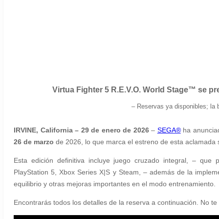
Virtua Fighter 5 R.E.V.O. World Stage™ se pr
– Reservas ya disponibles; la 
IRVINE, California – 29 de enero de 2026
–
SEGA®
ha anuncia
26 de marzo
de 2026, lo que marca el estreno de esta aclamada 
Esta edición definitiva incluye juego cruzado integral, – que
PlayStation 5, Xbox Series X|S y Steam, – además de la impleme
equilibrio y
otras
mejoras importantes en el modo entrenamiento.
Encontrarás
todos
los detalles de la reserva a continuación. No te 