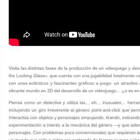
Visita las distintas fases de la producción de un videojuego y de
the Looking Glass», que cuenta con una jugabilidad totalmente «e
con unos eclécticos y fascinantes gráficos a juego: un atractivo
vibrante mundo en 2D del desarrollo de un videojuego… ¿o es en
Piensa como un detective y utiliza las… eh… inusuales… herram
incluyendo un giro irreverente al género point-and-click que perm
Interactúa con objetos y personajes empujando, tirando, estiran
experimentación e interés a la mecánica del género —y que adem
personajes. Con problemas poco convencionales que requieren 
un mundo que pide a gritos ser explorado de formas nuevas e ing