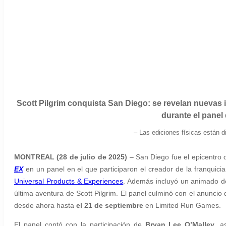
Scott Pilgrim conquista San Diego: se revelan nuevas i
durante el panel
–
Las ediciones físicas están 
MONTREAL (28 de julio de 2025)
– San Diego fue el epicentro 
EX
en un panel en el que participaron el creador de la franquici
Universal Products & Experiences
. Además incluyó un animado de
última aventura de Scott Pilgrim. El panel culminó con el anuncio 
desde ahora hasta
el 21 de septiembre
en Limited Run Games.
El panel contó con la participación de
Bryan Lee O’Malley
, a