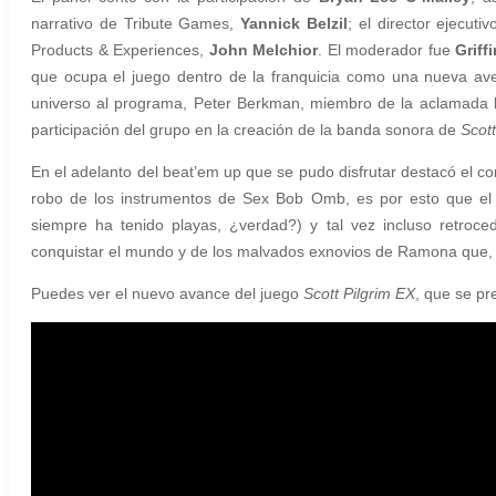
narrativo de Tribute Games,
Yannick Belzil
; el director ejecu
Products & Experiences,
John Melchior
. El moderador fue
Grif
que ocupa el juego dentro de la franquicia como una nueva ave
universo al programa, Peter Berkman, miembro de la aclamada b
participación del grupo en la creación de la banda sonora de
Scott
En el adelanto del beat’em up que se pudo disfrutar destacó el 
robo de los instrumentos de Sex Bob Omb, es por esto que el d
siempre ha tenido playas, ¿verdad?) y tal vez incluso retro
conquistar el mundo y de los malvados exnovios de Ramona que,
Puedes ver el nuevo avance del juego
Scott Pilgrim EX
, que se pr