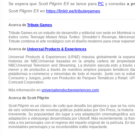
Se espera que
Scott Pilgrim EX
se lance para
PC
y consolas
a pr
Scott Pilgrim EX
en
https://linktr.ee/tributegames
.
Acerca de
Tribute Games
Tribute Games es un estudio de desarrollo y editorial con sede en Montreal c
éxitos como
Teenage Mutant Ninja Turtles: Shredder’s Revenge, Mercenary
Tribute combina el arte nostálgico con el diseño moderno para crear experien
Acerca de
Universal Products & Experiences
Universal Products & Experiences (UP&E) impulsa globalmente la expansió
historias de NBCUniversal basadas en la amplia cartera de propiedade
NBCUniversal Television and Streaming. La división ejecuta esto a través d
menor y de productos a través de nuestros amplios parques temáticos (tan
plataformas e-commerce y minoristas de todo el mundo. Junto con la estra
Consumo y Juegos, junto con Productos de Parques Temáticos y Retail. UP&E
Comcast Corporation.
Más información en
universalproductsexperiences.com
.
Acerca de Scott Pilgrim
Scott Pilgrim
es un clásico de culto que desafía los géneros y que se ha co
de seis volúmenes de novelas gráficas publicadas por Oni Press, la histori
irreverente. Su popularidad dio lugar a una adaptación cinematográfica acl
adaptación a videojuego desarrollada por Ubisoft. Más recientemente, la fran
vida a los personajes con el regreso del reparto original de la película. En t
inolvidables personajes y su inconfundible estilo impactante.