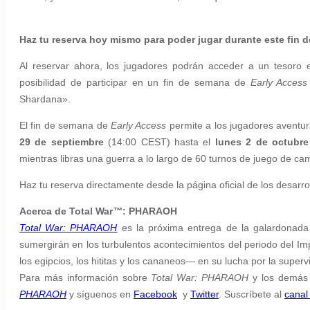
Haz tu reserva hoy mismo para poder jugar durante este fin 
Al reservar ahora, los jugadores podrán acceder a un tesoro
posibilidad de participar en un fin de semana de
Early Access
Shardana».
El fin de semana de
Early Access
permite a los jugadores aventu
29 de septiembre
(14:00 CEST) hasta el
lunes 2 de octubre
mientras libras una guerra a lo largo de 60 turnos de juego de cam
Haz tu reserva directamente desde la página oficial de los desarr
Acerca de Total War
™
: PHARAOH
Total War: PHARAOH
es la próxima entrega de la galardonada f
sumergirán en los turbulentos acontecimientos del periodo del I
los egipcios, los hititas y los cananeos— en su lucha por la supe
Para más información sobre
Total War: PHARAOH
y los demás j
PHARAOH
y síguenos en
Facebook
y
Twitter
. Suscríbete al
canal