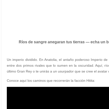
Ríos de sangre anegaran tus tierras — echa un bu
Un imperio dividido. En Anatolia, el antaño poderoso Imperio de 
entre dos primos rivales que lo sumen en la oscuridad. Aquí, rí
último Gran Rey o te unirás a un usurpador que se cree el avatar 
Conoce aquí los caminos que recorrerán la facción Hitita: