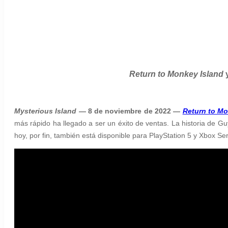
Return to Monkey Island
y
Mysterious Island
— 8 de noviembre de 2022 —
Return to Mo
más rápido ha llegado a ser un éxito de ventas. La historia de Gu
hoy, por fin, también está disponible para PlayStation 5 y Xbox 