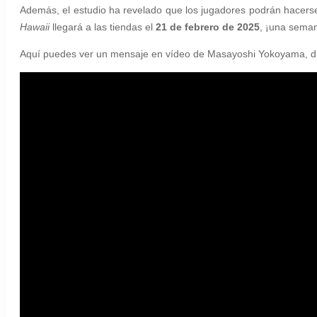
Además, el estudio ha revelado que los jugadores podrán hacerse 
Hawaii
llegará a las tiendas el
21 de febrero de 2025
, ¡una seman
Aquí puedes ver un mensaje en vídeo de Masayoshi Yokoyama, dir