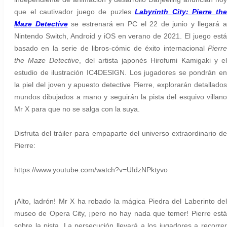
que el cautivador juego de puzles
Labyrinth City: Pierre th
Maze Detective
se estrenará en PC el 22 de junio y llegará 
Nintendo Switch, Android y iOS en verano de 2021. El juego está
basado en la serie de libros-cómic de éxito internacional
Pierr
the Maze Detective
, del artista japonés Hirofumi Kamigaki y e
estudio de ilustración IC4DESIGN. Los jugadores se pondrán en
la piel del joven y apuesto detective Pierre, explorarán detallados
mundos dibujados a mano y seguirán la pista del esquivo villano
Mr X para que no se salga con la suya.
Disfruta del tráiler para empaparte del universo extraordinario de
Pierre:
https://www.youtube.com/watch?v=UIdzNPktyvo
¡Alto, ladrón! Mr X ha robado la mágica Piedra del Laberinto del
museo de Opera City, ¡pero no hay nada que temer! Pierre está
sobre la pista. La persecución llevará a los jugadores a recorrer