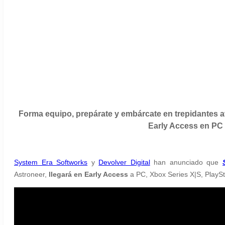
Forma equipo, prepárate y embárcate en trepidantes a
Early Access en PC 
System Era Softworks
y
Devolver Digital
han anunciado que
Astroneer,
llegará
en
Early Access
a PC, Xbox Series X|S, PlaySt