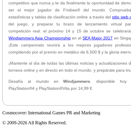
competitivo que nunca y te da finalmente la oportunidad de demo
ser el mejor jugador de Frisbee® del mundo. Comprueba
estadísticas y tablas de clasificación online a través del
sitio web o
del juego, y preparar tu brazo de lanzamiento virtual pa
competición real: el próximo 14 y 15 de octubre se celebrará
Windjammers Asia Championship
en el
SEA Major 2017
en Singa
¡Este campeonato reunirá a los mejores jugadores profesio
compitiendo por el premio en metálico de 6,500 $ y la gloria etern
¡Mantente al día de todas las últimas noticias y actualizaciones d
torneos online y en directo en todo el mundo, y prepárate para triu
Desafía al mundo en
Windjammers
, disponible hoy 
PlayStation®4 y PlayStation®Vita por 14,99 €.
Cosmocover: International Games PR and Marketing
© 2009-2026 All Rights Reserved.