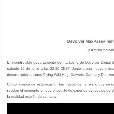
Devolver MaxPass+ reinic
– La diatriba merca
El incontrolable departamento de marketing de Devolver Digital d
sábado 12 de junio a las 22:30 CEST. Junto a una nueva y osad
desarrolladores como Flying Wild Hog, Galvanic Games y Doinkso
Como avance de esta ocasión tan trascendental en lo que se re
revelan el momento en que el comité de expertos del equipo de D
la realidad este fin de semana.