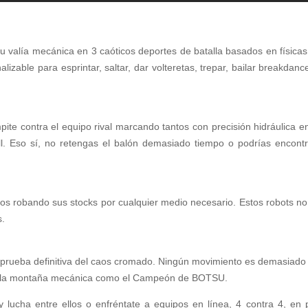
 tu valía mecánica en 3 caóticos deportes de batalla basados en físicas
izable para esprintar, saltar, dar volteretas, trepar, bailar breakdance
te contra el equipo rival marcando tantos con precisión hidráulica en
ll. Eso sí, no retengas el balón demasiado tiempo o podrías encontr
rios robando sus stocks por cualquier medio necesario. Estos robots n
s.
a prueba definitiva del caos cromado. Ningún movimiento es demasiado 
 de la montaña mecánica como el Campeón de BOTSU.
 y lucha entre ellos o enfréntate a equipos en línea, 4 contra 4, en 