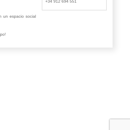
+34 912 694 551
n un espacio social
po!