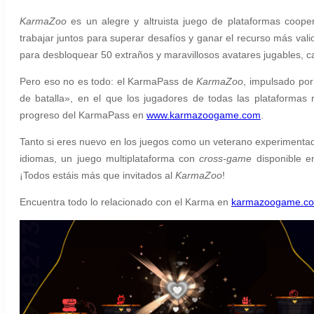
KarmaZoo
es un alegre y altruista juego de plataformas coope
trabajar juntos para superar desafíos y ganar el recurso más val
para desbloquear 50 extraños y maravillosos avatares jugables, c
Pero eso no es todo: el KarmaPass de
KarmaZoo
, impulsado por
de batalla», en el que los jugadores de todas las plataforma
progreso del KarmaPass en
www.karmazoogame.com
.
Tanto si eres nuevo en los juegos como un veterano experimenta
idiomas, un juego multiplataforma con
cross-game
disponible e
¡Todos estáis más que invitados al
KarmaZoo
!
Encuentra todo lo relacionado con el Karma en
karmazoogame.c