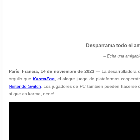
Desparrama todo el am
– Echa una amigabl
París, Francia, 14 de noviembre de 2023 —
La desarrolladora
orgullo que
KarmaZoo
, el alegre juego de plataformas cooperat
Nintendo Switch
. Los jugadores de
PC
también pueden hacerse co
sí que es karma, nene!