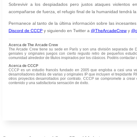
Sobrevivir a los despiadados pero justos ataques violentos 
acompañarse de fuerza, el refugio final de la humanidad tendrá la
Permanece al tanto de la última información sobre las incesante
Discord de CCCP
y siguiendo en Twitter a
@TheArcadeCrew
y
@d
Acerca de
The Arcade Crew
The Arcade Crew tiene su sede en París y son una división separada de Do
geniales y originales juegos con cierto regusto retro de pequeños estud
comunidad alrededor de títulos inspirados por los clásicos. Podéis contactar
Acerca de CCCP
CCCP es un estudio francés fundado en 2005 que engloba a casi una vein
desarrolladores detrás de varias y originales IP que incluyen el trepidante 
otros proyectos desarrollados por contrato. CCCP se compromete a crear 
contenido y una satisfactoria sensación de éxito.