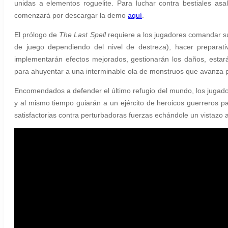
unidas a elementos roguelite. Para luchar contra bestiales asa
comenzará por descargar la demo
aquí
.
El prólogo de
The Last Spell
requiere a los jugadores comandar su
de juego dependiendo del nivel de destreza), hacer preparativ
implementarán efectos mejorados, gestionarán los daños, estará
para ahuyentar a una interminable ola de monstruos que avanza 
Encomendados a defender el último refugio del mundo, los jugadore
y al mismo tiempo guiarán a un ejército de heroicos guerreros pa
satisfactorias contra perturbadoras fuerzas echándole un vistazo 