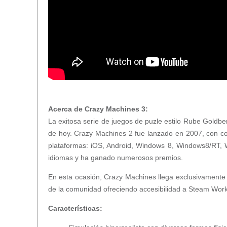
Acerca de Crazy Machines 3:
La exitosa serie de juegos de puzle estilo Rube Goldbe
de hoy. Crazy Machines 2 fue lanzado en 2007, con cont
plataformas: iOS, Android, Windows 8, Windows8/RT, 
idiomas y ha ganado numerosos premios.
En esta ocasión, Crazy Machines llega exclusivamente pa
de la comunidad ofreciendo accesibilidad a Steam Wor
Características: