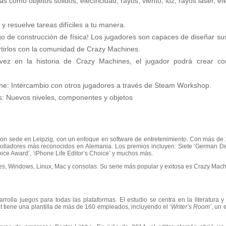
as como objetos sólidos, electricidad, rayos, viento, luz, rayos láser, e
y resuelve tareas difíciles a tu manera.
o de construcción de física! Los jugadores son capaces de diseñar su
tirlos con la comunidad de Crazy Machines.
 vez en la historia de Crazy Machines, el jugador podrá crear c
line: Intercambio con otros jugadores a través de Steam Workshop.
es: Nuevos niveles, componentes y objetos
con sede en Leipzig, con un enfoque en software de entretenimiento. Con más de
rolladores más reconocidos en Alemania. Los premios incluyen: Siete ‘German D
ce Award’, ‘iPhone Life Editor’s Choice’ y muchos más.
es, Windows, Linux, Mac y consolas. Su serie más popular y exitosa es Crazy Mach
olla juegos para todas las plataformas. El estudio se centra en la literatura y 
 tiene una plantilla de más de 160 empleados, incluyendo el ‘
Writer’s Room’
, un 