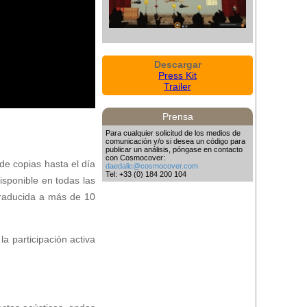
Descargar
Press Kit
Trailer
Prensa
Para cualquier solicitud de los medios de
comunicación y/o si desea un código para
publicar un análisis, póngase en contacto
con Cosmocover:
de copias hasta el día
daedalic@cosmocover.com
Tel: +33 (0) 184 200 104
isponible en todas las
traducida a más de 10
a participación activa