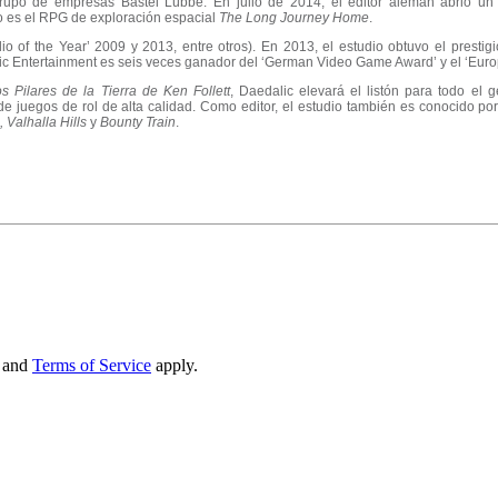
upo de empresas Bastei Lübbe. En julio de 2014, el editor alemán abrió un 
io es el RPG de exploración espacial
The Long Journey Home
.
o of the Year’ 2009 y 2013, entre otros). En 2013, el estudio obtuvo el presti
ic Entertainment es seis veces ganador del ‘German Video Game Award’ y el ‘Eu
s Pilares de la Tierra de Ken Follett
, Daedalic elevará el listón para todo el
 juegos de rol de alta calidad. Como editor, el estudio también es conocido por 
 Valhalla Hills
y
Bounty Train
.
and
Terms of Service
apply.