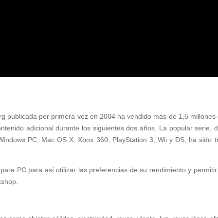
rg publicada por primera vez en 2004 ha vendido más de 1,5 millones 
enido adicional durante los siguientes dos años. La popular serie, d
Windows PC, Mac OS X, Xbox 360, PlayStation 3, Wii y DS, ha sido 
ra PC para así utilizar las preferencias de su rendimiento y permitir l
kshop.