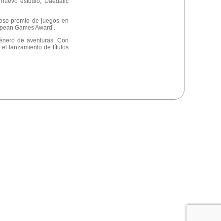
nuevo estudio, Daedalic
gioso premio de juegos en
ropean Games Award’.
 género de aventuras. Con
el lanzamiento de títulos