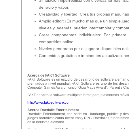
Simulación hiperrealista con diversas formas físic
de radio y vapor.
Creatividad y libertad: Crea tus propias máquinas 
Amplio editor: ¡Es mucho más que un simple jueg
niveles y, además, pueden intercambiar y compar
Crear componentes individuales: Por primera
compartirlos online.
Niveles generados por el jugador disponibles on
Contenidos gratuitos e inminentes actualizacion
Acerca de FAKT Software
FAKT Software es un estudio de desarrollo de software alemán 
premiados a nivel mundial, FAKT Software es uno de los desar
Computer Games Award’, cinco ‘Giga Maus Award’, ‘Parent’s Choi
FAKT desarrolla software multiplataforma para plataformas móvil
http://www.fakt-software.com
Acerca Daedalic Entertainment
Daedalic Entertainment, con sede en Hamburgo, publica y desarr
juegos narrativos como aventuras y RPG. Daedalic Entertainment
en la industria alemana.