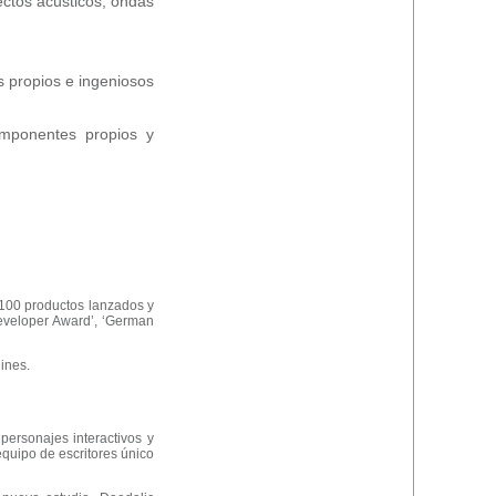
fectos acústicos, ondas
s propios e ingeniosos
omponentes propios y
 100 productos lanzados y
eveloper Award’, ‘German
ines.
personajes interactivos y
equipo de escritores único