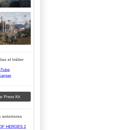
as el tráiler
uTube
cargar
r Press Kit
 anteriores
OF HEROES 2