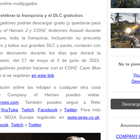
nline multijugador.
lebrar la franquicia y el DLC gratuitos
jugadores podrán descargar gratis (y quedarse para
 of Heroes 2
y
COH2: Ardennes Assault
durante
na, toda la franquicia, incluyendo su precuela
es
y todos sus grandes DLC y packs, contarán con
 descuento durante los días que durará la
Steam; del 27 de mayo al 3 de junio de 2021.
No te pierd
ugadores podrán hacerse con el
COH2: Case Blue
Yo
s si se registran
en este link
.
Des
ción sobre las rebajas o cualquier otra cosa
con Company of Heroes puedes visitar
roes.com
. También puedes seguir a Relic
Descarga
n
YouTube
,
Twitch
,
Facebook
y
Twitter
. Para más
re SEGA Europe registrate en
www.sega.co.uk
,
book
,
Twitch
o
Twitter
.
Anuncios
COMPANY 