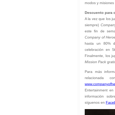
modos y misiones o
Descuento para ce
A la vez que los 
siempre)
Company
este fin de sema
Company of Hero
hasta un 80% de
celebración en 
Finalmente, los j
Mission Pack
grati
Para más informa
relacionada 
www.companyofhe
Entertainment e
información sob
síguenos en
Face