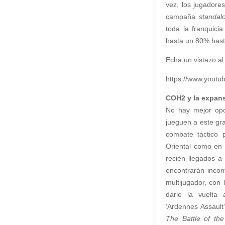
vez, los jugadore
campaña
standal
toda la franquici
hasta un 80% hasta
Echa un vistazo al 
https://www.yout
COH2 y la expans
No hay mejor opo
jueguen a este gra
combate táctico 
Oriental como en 
recién llegados a
encontrarán incon
multijugador, con 
darle la vuelta
‘Ardennes Assaul
The Battle of the