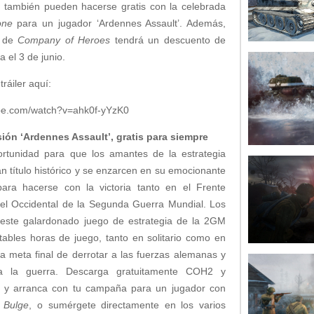
s también pueden hacerse gratis con la celebrada
one
para un jugador ‘Ardennes Assault’. Además,
a de
Company of Heroes
tendrá un descuento de
 el 3 de junio.
tráiler aquí:
ube.com/watch?v=ahk0f-yYzK0
ión ‘Ardennes Assault’, gratis para siempre
rtunidad para que los amantes de la estrategia
n título histórico y se enzarcen en su emocionante
para hacerse con la victoria tanto en el Frente
el Occidental de la Segunda Guerra Mundial. Los
 este galardonado juego de estrategia de la 2GM
tables horas de juego, tanto en solitario como en
la meta final de derrotar a las fuerzas alemanas y
 a la guerra. Descarga gratuitamente COH2 y
t’ y arranca con tu campaña para un jugador con
 Bulge
, o sumérgete directamente en los varios