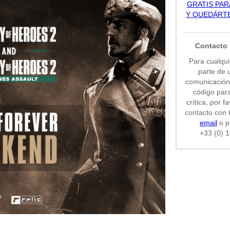
GRATIS PA
Y QUEDÁRT
Contacto 
Para cualquie
parte de 
comunicación 
código para
crítica, por 
contacto co
email
o p
+33 (0) 