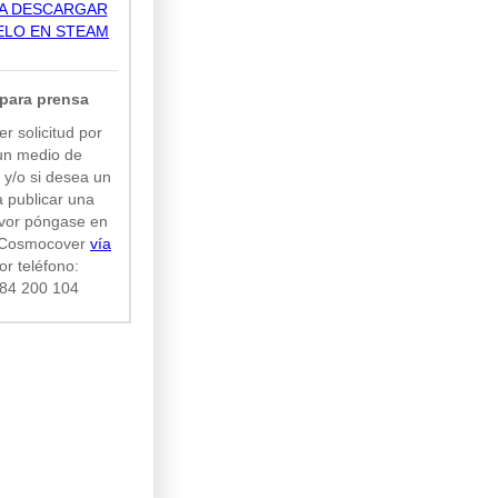
RA DESCARGAR
ELO EN STEAM
para prensa
r solicitud por
un medio de
y/o si desea un
 publicar una
favor póngase en
n Cosmocover
vía
or teléfono:
184 200 104