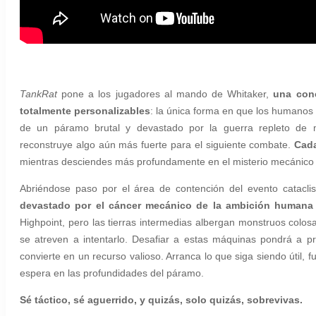
TankRat
pone a los jugadores al mando de Whitaker,
una conc
totalmente personalizables
: la única forma en que los humanos 
de un páramo brutal y devastado por la guerra repleto de
reconstruye algo aún más fuerte para el siguiente combate.
Cada
mientras desciendes más profundamente en el misterio mecánico
Abriéndose paso por el área de contención del evento catacl
devastado por el cáncer mecánico de la ambición humana
Highpoint, pero las tierras intermedias albergan monstruos colos
se atreven a intentarlo. Desafiar a estas máquinas pondrá a pr
convierte en un recurso valioso. Arranca lo que siga siendo útil, 
espera en las profundidades del páramo.
Sé táctico, sé aguerrido, y quizás, solo quizás, sobrevivas.