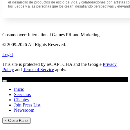
el desarrollo de productos de estilo de vida y colaboraciones con artistas
los juegos y a las personas que los crean, desafiando perspectivas y elevand
Cosmocover: International Games PR and Marketing
© 2009-2026 All Rights Reserved.
Legal
This site is protected by reCAPTCHA and the Google
Privacy
Policy
and
Terms of Service
apply.
Inicio
Servicios
Clientes
Join Press List
Newsroom
× Close Panel