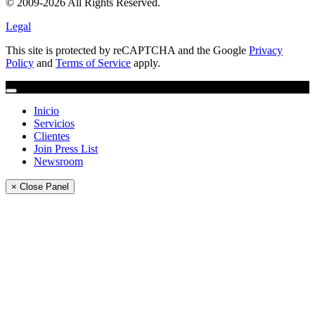
© 2009-2026 All Rights Reserved.
Legal
This site is protected by reCAPTCHA and the Google
Privacy
Policy
and
Terms of Service
apply.
Inicio
Servicios
Clientes
Join Press List
Newsroom
× Close Panel