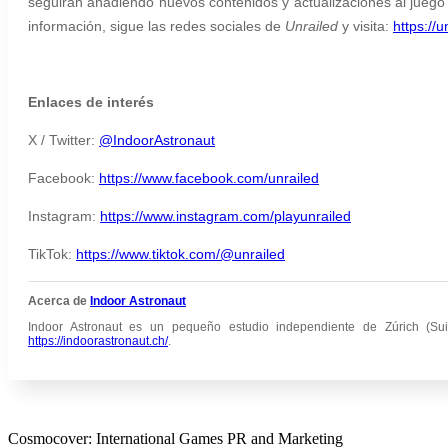
seguirán añadiendo nuevos contenidos y actualizaciones al juego
información, sigue las redes sociales de
Unrailed
y visita:
https://
Enlaces de interés
X / Twitter:
@IndoorAstronaut
Facebook:
https://www.facebook.com/unrailed
Instagram:
https://www.instagram.com/playunrailed
TikTok:
https://www.tiktok.com/@unrailed
Acerca de
Indoor Astronaut
Indoor Astronaut es un pequeño estudio independiente de Zúrich (Sui
https://indoorastronaut.ch/
.
Cosmocover: International Games PR and Marketing