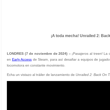
¡A toda mecha! Unrailed 2: Bac
LONDRES (7 de noviembre de 2024) –
¡Pasajeros al treen! La 
en
Early Access
de Steam, para así desafiar a equipos de jugadore
locomotora en constante movimiento.
Echa un vistazo al tráiler de lanzamiento de
Unrailed 2: Back On 