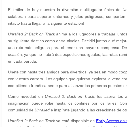
El tráiler de hoy muestra la diversión multijugador única de
Unr
colaboran para superar entornos y jefes peligrosos, comparten
intacto hasta llegar a la siguiente estación!
Unrailed 2: Back on Track
anima a los jugadores a trabajar juntos
su siguiente destino como entre niveles. Decidid juntos qué mejo
una ruta más peligrosa para obtener una mayor recompensa. D
ocasión, ya que no habrá dos expediciones iguales; las rutas ra
en cada partida.
Únete con hasta tres amigos para divertiros, ya sea en modo cooper
con vuestra carrera. Los equipos que quieran explorar la vena co
compitiendo frenéticamente para alcanzar los primeros puestos en 
Como novedad en
Unrailed 2: Back on Track
, los aspirantes
imaginación puede volar hasta los confines por los raíles! C
comunidad de
Unrailed
e inspírate jugando a las creaciones de o
Unrailed 2: Back on Track
ya está disponible en
Early Access en