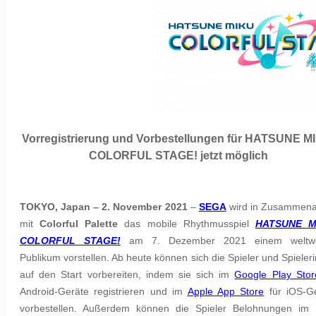
Vorregistrierung und Vorbestellungen für HATSUNE M
COLORFUL STAGE! jetzt möglich
TOKYO, Japan – 2. November 2021
–
SEGA
wird in Zusammena
mit
Colorful Palette
das mobile Rhythmusspiel
HATSUNE M
COLORFUL STAGE!
am 7. Dezember 2021 einem weltwe
Publikum vorstellen. Ab heute können sich die Spieler und Spieler
auf den Start vorbereiten, indem sie sich im
Google Play Stor
Android-Geräte registrieren und im
Apple App Store
für iOS-G
vorbestellen. Außerdem können die Spieler Belohnungen im 