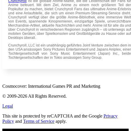
Crunchyroll
ist die globale Anime-Marke, die die Leidenschaft der Fans für
Anime befeuert. Mit dem Ziel, Anime zu einem noch größeren Teil der
Popkultur zu machen, bietet Crunchyroll Fans das ultimative Anime-Erlebnis
und eine Anlaufstelle, die sich um einen Premium-Streaming-Service dreht.
Crunchyroll verfügt über die größte Anime-Bibliothek, eine immersive Welt
von Events, spannende Kinopremieren, einzigartige Spiele, unverzichtbare
Merchandise-Artikel, aktuelle Nachrichten und mehr. Anime ist für alle da und
über Crunchyroll in verschiedenen Regionen zugänglich – ob unterwegs auf
mobilen Geräten, über Spielkonsolen und Großbildgeräte zu Hause oder auf
Desktops überall.
Crunchyroll, LLC ist ein unabhängig geführtes Joint Venture zwischen dem in
den USA ansässigen Sony Pictures Entertainment und Japans Aniplex, einer
Tochtergesellschaft von Sony Music Entertainment (Japan) Inc., beide
Tochtergesellschaften der in Tokio ansässigen Sony Group.
Cosmocover: International Games PR and Marketing
© 2009-2026 All Rights Reserved.
Legal
This site is protected by reCAPTCHA and the Google
Privacy
Policy
and
Terms of Service
apply.