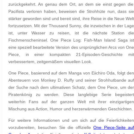
zurückgekehrt. An genau dem Ort, an dem sie einst gegen die
Pacifista verloren haben, beweisen die Strohhüte nun, dass sie
stärker geworden sind und bereit sind, ihre Reise in die Neue Welt
fortzusetzen. Mit der Thousand Sunny, die inzwischen in der Lage
ist, unter Wasser zu reisen, ist die nächste Station die
Fischmenscheninsel
.
One Piece Log: Fish-Man Island Saga
is
eine speziell bearbeitete Version des ursprünglichen Arcs von One
Piece, in einer kompakten 21-Episoden-Geschichte mit
verbessertem, zeitgemäßem visuellen Look.
One Piece, basierend auf dem Manga von Eiichiro Oda, folgt den
Abenteuern von Monkey D. Ruffy und seiner Strohhutbande auf
der Suche nach dem ultimativen Schatz, dem One Piece, um der
Piratenkönig zu werden. Diese langlebige Serie begeistert
weiterhin Fans auf der ganzen Welt mit ihrer einzigartigen
Mischung aus Action, Humor und herzerwärmenden Geschichten.
Für weitere Informationen und um sich auf die Feierlichkeiten
vorzubereiten, besuchen Sie die offizielle
One Piece-Seite au