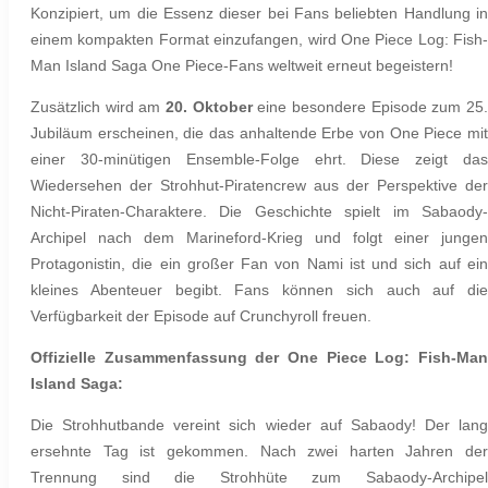
Konzipiert, um die Essenz dieser bei Fans beliebten Handlung in
einem kompakten Format einzufangen, wird
One Piece Log: Fish-
Man Island Saga
One Piece-Fans weltweit erneut begeistern!
Zusätzlich wird am
20. Oktober
eine besondere Episode zum 25
Jubiläum erscheinen, die das anhaltende Erbe von One Piece mit
einer 30-minütigen Ensemble-Folge ehrt. Diese zeigt das
Wiedersehen der Strohhut-Piratencrew aus der Perspektive der
Nicht-Piraten-Charaktere. Die Geschichte spielt im
Sabaody-
Archipel
nach dem
Marineford-Krieg
und folgt einer jungen
Protagonistin, die ein großer Fan von Nami ist und sich auf ein
kleines Abenteuer begibt. Fans können sich auch auf die
Verfügbarkeit der Episode auf Crunchyroll freuen.
Offizielle Zusammenfassung der
One Piece Log: Fish-Man
Island Saga
:
Die Strohhutbande vereint sich wieder auf
Sabaody
! Der lang
ersehnte Tag ist gekommen. Nach zwei harten Jahren der
Trennung sind die Strohhüte zum
Sabaody-Archipel