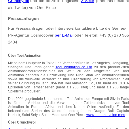
Crunchyroll
und die offizielle englische
X-Seite
(ehemals bekann
als Twitter) von One Piece.
Presseanfragen
Für Presseanfragen oder Interviews kontaktiere bitte die Games-
PR-Agentur Cosmocover
per E-Mail
oder Telefon:
+49 (0) 170 965
2494
Über Toei Animation
Mit seinem Hauptsitz in Tokio und Vertriebsbüros in Los Angeles, Hongkong,
Shanghai und Paris gehört
Toei Animation co Ltd
zu den produktivste
Animationsproduktionsstudios der Welt. Zu den Tätigkeiten von Toei
Animation gehören die Entwicklung und Produktion von Animationsfilmen
sowie die weltweite Vermarktung und Lizenzierung von Programmen. Seit
seiner Gründung im Jahr 1956 hat Toei Animation Co., Ltd. mehr als 13.316
Episoden von Fernsehserien (mehr als 230 Titel) und mehr als 260 lange
Spielfilme produziert.
Das 2004 gegründete Unternehmen Toei Animation Europe mit Sitz in Paris
ist für den Vertrieb und die Verwertung der Zeichentrickserien von Toei
Animation in Europa, Afrika und dem Nahen Osten zuständig. Zu den
bekanntesten Serien des Unternehmens gehören: Dragon Ball, Captain
Harlock, Saint Seiya, Sailor Moon und One Piece.
www.toei-animation.com
Über Crunchyroll