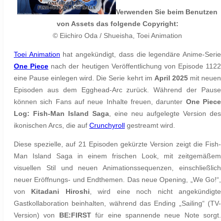
Verwenden Sie beim Benutzen
von Assets das folgende Copyright:
© Eiichiro Oda / Shueisha, Toei Animation
Toei Animation
hat angekündigt, dass die legendäre Anime-Seri
One Piece
nach der heutigen Veröffentlichung von Episode 1122
eine Pause einlegen wird. Die Serie kehrt im
April 2025
mit neue
Episoden aus dem
Egghead-Arc
zurück. Während der Paus
können sich Fans auf neue Inhalte freuen, darunter
One Piec
Log: Fish-Man Island Saga
, eine neu aufgelegte Version des
ikonischen Arcs, die auf
Crunchyroll
gestreamt wird.
Diese spezielle, auf 21 Episoden gekürzte Version zeigt die
Fish-
Man Island Saga
in einem frischen Look, mit zeitgemäßem
visuellen Stil und neuen Animationssequenzen, einschließlich
neuer Eröffnungs- und Endthemen. Das neue Opening, „We Go!“,
von
Kitadani Hiroshi
, wird eine noch nicht angekündigt
Gastkollaboration beinhalten, während das Ending „Sailing“ (TV-
Version) von
BE:FIRST
für eine spannende neue Note sorgt.