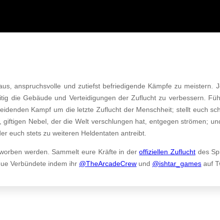
aus, anspruchsvolle und zutiefst befriedigende Kämpfe zu meistern. Je
zeitig die Gebäude und Verteidigungen der Zuflucht zu verbessern. Fü
eidenden Kampf um die letzte Zuflucht der Menschheit; stellt euch sc
iftigen Nebel, der die Welt verschlungen hat, entgegen strömen; und
r euch stets zu weiteren Heldentaten antreibt.
worben werden.
Sammelt eure Kräfte in der
offiziellen Zuflucht
des Spi
ue Verbündete indem ihr
@TheArcadeCrew
und
@ishtar_games
auf Tw