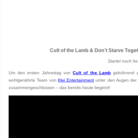
Cult of the Lamb & Don’t Starve Toge
Startet noch he
Um den ersten Jahrestag von
Cult of the Lamb
gebührend z
wohlgenährte Team von
Klei Entertainment
unter den Augen der 
zusammengeschlossen – das bereits heute beginnt!