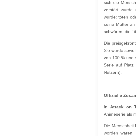
sich die Mensch
zerstört wurde
wurde: töten od
seine Mutter an
schwören, die Ti
Die preisgekrönt
Sie wurde sowohl
von 100 % und e
Serie auf Plat
Nutzern).
Offizielle Zus
In
Attack on 
Animeserie als m
Die Menschheit l
worden waren, 