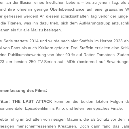
en an die Illusion eines friedlichen Lebens – bis zu jenem Tag, als
 und ihre ohnehin geringe Überlebenschance auf eine grausame Wa
er gefressen werden! An diesem schicksalhaften Tag verlor der jung
 die Titanen, was ihn dazu trieb, sich dem Aufklärungstrupp anzusch
tanen ein für alle Mal zu besiegen.
e Serie startete 2014 und wurde nach vier Staffeln im Herbst 2023 a
 von Fans als auch Kritikern gefeiert: Drei Staffeln erzielten eine Kri
ine Publikumsbewertung von über 90 % auf Rotten Tomatoes. Zudem 
z 23 der besten 250 TV-Serien auf IMDb (basierend auf Bewertung
ammenfassung des Films
:
Titan: THE LAST ATTACK
kommen die beiden letzten Folgen de
onumentaler Episodenfilm ins Kino, und liefern ein episches Finale.
ebte ruhig im Schatten von riesigen Mauern, die als Schutz vor den T
riesigen menschenfressenden Kreaturen. Doch dann fand das Jah