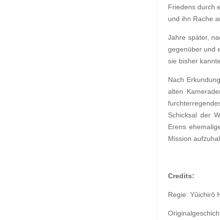
Friedens durch e
und ihn Rache a
Jahre später, n
gegenüber und er
sie bisher kannte
Nach Erkundungs
alten Kameraden
furchterregendes
Schicksal der 
Erens ehemalig
Mission aufzuha
Credits:
Regie: Yûichirô 
Originalgeschic