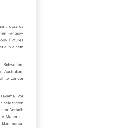
annt, dass es
chen Fantasy-
ony Pictures
erie in einem
n, Schweden,
, Australien,
ählte Länder
Isayama. Vor
r befestigten
ie außerhalb
 der Mauern –
dt klammerten