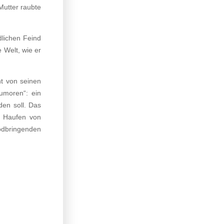
Mutter raubte
dlichen Feind
 Welt, wie er
t von seinen
umoren“: ein
den soll. Das
r Haufen von
odbringenden