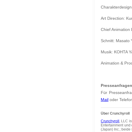
Charakterdesign
Art Direction: K
Chief Animation 
Schnitt: Masato 
Musik: KOHTA 
Animation & Pro
Presseanfrage
Für Presseanfr
Mail
oder Telefo
Über Crunchyroll
Crunchyroll
, LLC i
Entertainment und 
(Japan) Inc.; beide