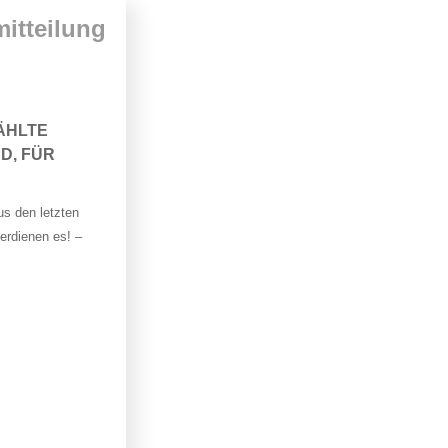
itteilung
ÄHLTE
D, FÜR
us den letzten
erdienen es! –