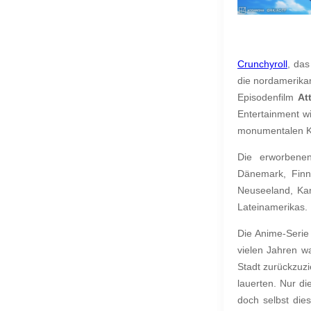
Crunchyroll
, das
die nordamerika
Episodenfilm
At
Entertainment wi
monumentalen Ki
Die erworbenen
Dänemark, Finnl
Neuseeland, Kan
Lateinamerikas.
Die Anime-Seri
vielen Jahren w
Stadt zurückzuz
lauerten. Nur di
doch selbst die