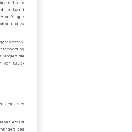
 dieser Traum
hl reduziert
e Eren Yeager
ließen und zu
bgeschlossen.
tikerbewertung
rangiert die
en von IMDb-
r gefeierten
itanen erbaut
rhundert des