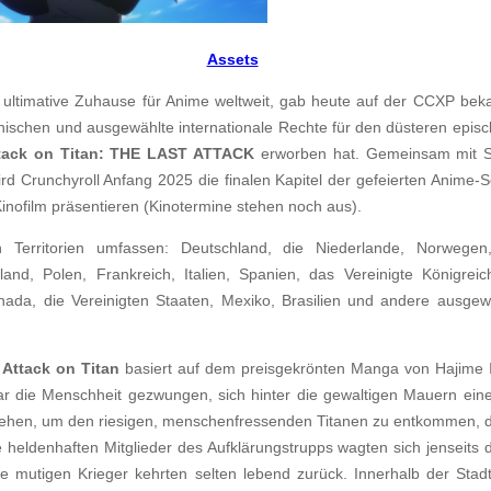
Assets
 ultimative Zuhause für Anime weltweit, gab heute auf der CCXP bek
nischen und ausgewählte internationale Rechte für den düsteren epis
tack on Titan: THE LAST ATTACK
erworben hat. Gemeinsam mit S
rd Crunchyroll Anfang 2025 die finalen Kapitel der gefeierten Anime-S
nofilm präsentieren (Kinotermine stehen noch aus).
 Territorien umfassen: Deutschland, die Niederlande, Norwege
and, Polen, Frankreich, Italien, Spanien, das Vereinigte Königreich
ada, die Vereinigten Staaten, Mexiko, Brasilien und andere ausgew
e
Attack on Titan
basiert auf dem preisgekrönten Manga von Hajime 
ar die Menschheit gezwungen, sich hinter die gewaltigen Mauern eine
iehen, um den riesigen, menschenfressenden Titanen zu entkommen, d
e heldenhaften Mitglieder des Aufklärungstrupps wagten sich jenseits
se mutigen Krieger kehrten selten lebend zurück. Innerhalb der Sta