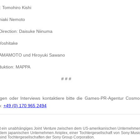
: Tomohiro Kishi
uniaki Nemoto
Direction: Daisuke Niinuma
Yoshitake
YAMAMOTO und Hiroyuki Sawano
duktion: MAPPA
# # #
n
agen oder Interviews kontaktiere bitte die Games-PR-Agentur Cosm
n:
+49 (0) 170 965 2494
st ein unabhängiges Joint Venture zwischen dem US-amerikanischen Unternehmen
dem japanischen Unternehmen Aniplex, einer Tochtergesellschaft von Sony Musi
 sind Tochtergesellschaften der Sony Group Corporation.