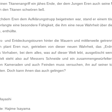
inen Titanenangriff ein jähes Ende, der dem Jungen Eren auch seine 
n den Titanen schwören ließ.
achdem Eren dem Aufklärungstrupp beigetreten war, stand er einem tö
langte eine besondere Fähigkeit, die ihm eine neue Wahrheit über die
, enthüllte.
- und Entdeckungstouren hinter die Mauern und mittlerweile getrenn
 plant Eren nun, getrieben von dieser neuen Wahrheit, das „Erdr
 Vorhaben, bei dem alles, was auf dieser Welt lebt, ausgelöscht wer
Welt steht also auf Messers Schneide und ein zusammengewürfelte
en Kameraden und auch Feinden muss versuchen, ihn auf seiner t
lten. Doch kann ihnen das auch gelingen?
Hayashi
hte: Hajime Isayama