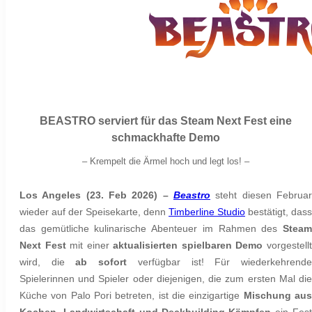
BEASTRO serviert für das Steam Next Fest eine
schmackhafte Demo
–
Krempelt die Ärmel hoch und legt los! –
Los Angeles (23. Feb 2026) –
Beastro
steht diesen Februa
wieder auf der Speisekarte, denn
Timberline Studio
bestätigt, dass
das gemütliche kulinarische Abenteuer im Rahmen des
Steam
Next Fest
mit einer
aktualisierten spielbaren Demo
vorgestell
wird, die
ab sofort
verfügbar ist! Für wiederkehrend
Spielerinnen und Spieler oder diejenigen, die zum ersten Mal die
Küche von Palo Pori betreten, ist die einzigartige
Mischung au
Kochen, Landwirtschaft und Deckbuilding-Kämpfen
ein Fes