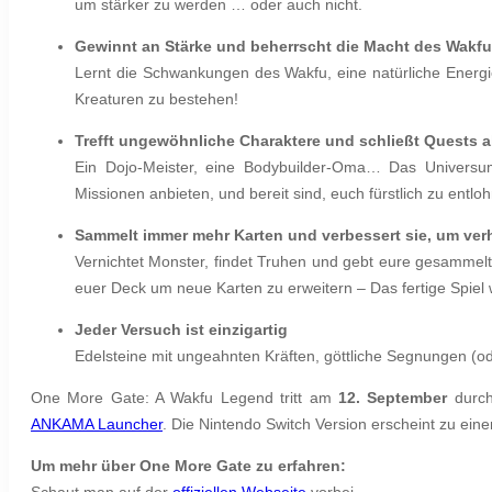
um stärker zu werden … oder auch nicht.
Gewinnt an Stärke und beherrscht die Macht des Wakfu
Lernt die Schwankungen des Wakfu, eine natürliche Energie
Kreaturen zu bestehen!
Trefft ungewöhnliche Charaktere und schließt Quests 
Ein Dojo-Meister, eine Bodybuilder-Oma… Das Universu
Missionen anbieten, und bereit sind, euch fürstlich zu entlo
Sammelt immer mehr Karten und verbessert sie, um ver
Vernichtet Monster, findet Truhen und gebt eure gesammelt
euer Deck um neue Karten zu erweitern – Das fertige Spiel 
Jeder Versuch ist einzigartig
Edelsteine mit ungeahnten Kräften, göttliche Segnungen (
One More Gate: A Wakfu Legend tritt am
12. September
durch
ANKAMA Launcher
. Die Nintendo Switch Version erscheint zu ei
Um mehr über One More Gate zu erfahren:
Schaut man auf der
offiziellen Webseite
vorbei.