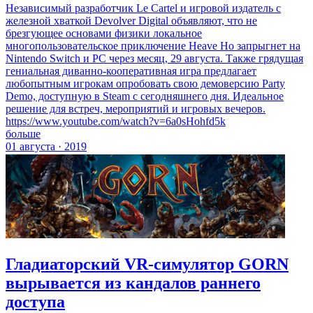
Независимый разработчик Le Cartel и игровой издатель с
железной хваткой Devolver Digital объявляют, что не
брезгующее основами физики локальное
многопользовательское приключение Heave Ho запрыгнет на
Nintendo Switch и PC через месяц, 29 августа. Также грядущая
гениальная диванно-кооперативная игра предлагает
любопытным игрокам опробовать свою демоверсию Party
Demo, доступную в Steam с сегодняшнего дня. Идеальное
решение для встреч, мероприятий и игровых вечеров.
https://www.youtube.com/watch?v=6a0sHohfd5k
больше
01 августа · 2019
Гладиаторский VR-симулятор GORN
вырывается из кандалов раннего
доступа