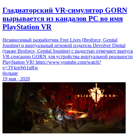
Гладиаторский VR-симулятор GORN
вырывается из кандалов РС во имя
PlayStation VR
Независимый разработчик Free Lives (Broforce, Genital
Jousting) и виртуальный игровой издатель Devolver Digital
(также Broforce, Genital Jousting) с радостью отмечают выпуск
VR-сенсации GORN для устройства виртуальной реальности
PlayStation VR! https://www.youtube.com/watch?
v=3YkrnWr1nRw
больше
19 мая · 2020