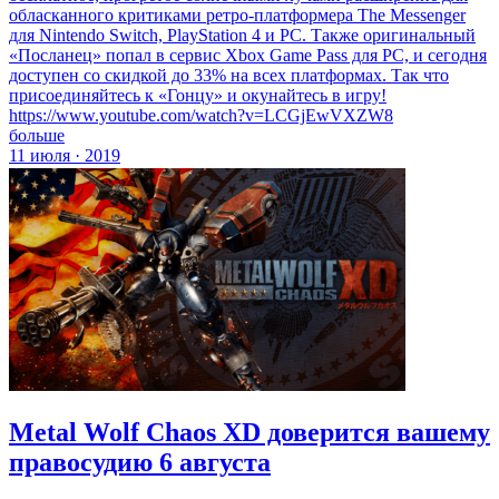
обласканного критиками ретро-платформера The Messenger
для Nintendo Switch, PlayStation 4 и PC. Также оригинальный
«Посланец» попал в сервис Xbox Game Pass для PC, и сегодня
доступен со скидкой до 33% на всех платформах. Так что
присоединяйтесь к «Гонцу» и окунайтесь в игру!
https://www.youtube.com/watch?v=LCGjEwVXZW8
больше
11 июля · 2019
Metal Wolf Chaos XD доверится вашему
правосудию 6 августа