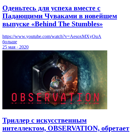
Оденьтесь для успеха вместе с
Падающими Чуваками в новейшем
выпуске «Behind The Stumbles»
https://www.youtube.com/watch?v=AesoxMXyOuA
больше
25 мая · 2020
Триллер с искусственным
интеллектом, OBSERVATION, обретает