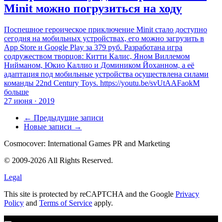
Minit можно погрузиться на ходу
Поспешное героическое приключение Minit стало доступно
сегодня на мобильных устройствах, его можно загрузить в
App Store и Google Play за 379 руб. Разработана игра
содружеством творцов: Китти Калис, Яном Виллемом
Нийманом, Юкио Каллио и Домиником Йоханном, а её
адаптация под мобильные устройства осуществлена силами
команды 22nd Century Toys. https://youtu.be/svUtAAFaokM
больше
27 июня · 2019
← Предыдущие записи
Новые записи →
Cosmocover: International Games PR and Marketing
© 2009-2026 All Rights Reserved.
Legal
This site is protected by reCAPTCHA and the Google
Privacy
Policy
and
Terms of Service
apply.