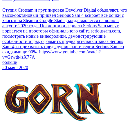
Студия Croteam и группировка Devolver Digital объявляют, что
высокооктановый приквел Serious Sam 4 вскроет все бочки с
хаосом на Steam и Google Stadia, когда вырвется на волю в
августе 2020 года. Поклонники сериала Serious Sam могут
ворваться на просторы официального сайта serioussam.com,
посмотреть новые видеоролики, демонстрирующие
особенности игры, оформить предварительный заказ Serious
Sam 4, и прихватить предыдущие части серии Serious Sam со
скидками до 90%. https://www.youtube.com/watch?
v=Grwth4zX77A
больше
20 мая · 2020