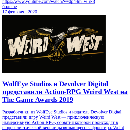
https://www.youtube.com/watch?v=0p44m_w-rk8
больше
17 февраля · 2020
WolfEye Studios и Devolver Digital
представили Action-RPG Weird West на
The Game Awards 2019
Разработчики из WolfEye Studios и издатель Devolver Digital
представили игру Weird West — приключенческую
иммерсивную Action-RPG, события которой происходят в
сюрреалистической версии развивающегося фронтира. Weird