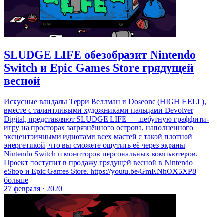
SLUDGE LIFE обезобразит Nintendo
Switch и Epic Games Store грядущей
весной
Искусные вандалы Терри Веллман и Doseone (HIGH HELL),
вместе с талантливыми художниками пальцами Devolver
Digital, представляют SLUDGE LIFE — шебутную граффити-
игру на просторах загрязнённого острова, наполненного
эксцентричными идиотами всех мастей с такой плотной
энергетикой, что вы сможете ощутить её через экраны
Nintendo Switch и мониторов персональных компьютеров.
Проект поступит в продажу грядущей весной в Nintendo
eShop и Epic Games Store. https://youtu.be/GmKNhOX5XP8
больше
27 февраля · 2020