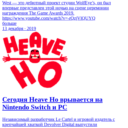
West — это дебютный проект студии WolfEye’s, он был
впервые представлен этой ночью на сцене церемонии
награждения The Game Awards 2019.
https://www.youtube.com/watch?v=-rQzjVlQUYQ
больше
13 декабря · 2019
Сегодня Heave Ho врывается на
Nintendo Switch и РС
Независимый разработчик Le Cartel и игровой издатель с
крепчайшей хваткой Devolver Digital выпустили