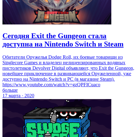
Сегодня Exit the Gungeon стала
доступна на Nintendo Switch и Steam
Обитатели Оружелья Dodge Roll, их боевые товарищи из
Singlecore Games и владелец нелицензированных водяных
пистолетиков Devolver Digital объявляют, что Exit the Gungeon,
новейшее приключение в развивающейся Оружеленной, уже
доступно на Nintendo Switch и PC (в магазине Steam).
https://www.youtube.com/watch?v=gzQPFICuaco
больше
17 марта · 2020