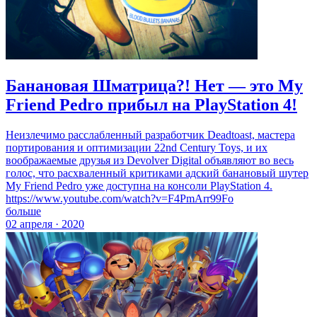
Банановая Шматрица?! Нет — это My
Friend Pedro прибыл на PlayStation 4!
Неизлечимо расслабленный разработчик Deadtoast, мастера
портирования и оптимизации 22nd Century Toys, и их
воображаемые друзья из Devolver Digital объявляют во весь
голос, что расхваленный критиками адский банановый шутер
My Friend Pedro уже доступна на консоли PlayStation 4.
https://www.youtube.com/watch?v=F4PmArr99Fo
больше
02 апреля · 2020