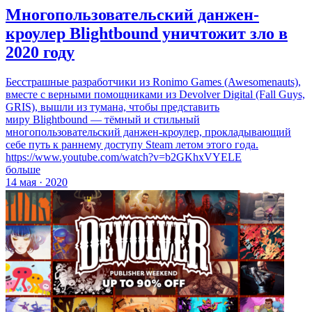
Многопользовательский данжен-
кроулер Blightbound уничтожит зло в
2020 году
Бесстрашные разработчики из Ronimo Games (Awesomenauts),
вместе с верными помощниками из Devolver Digital (Fall Guys,
GRIS), вышли из тумана, чтобы представить
миру Blightbound — тёмный и стильный
многопользовательский данжен-кроулер, прокладывающий
себе путь к раннему доступу Steam летом этого года.
https://www.youtube.com/watch?v=b2GKhxVYELE
больше
14 мая · 2020