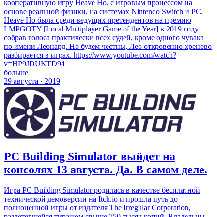
кооперативную игру Heave Ho, с игровым процессом на
основе реальной физики, на системах Nintendo Switch и PC.
Heave Ho была среди ведущих претендентов на премию
LMPGOTY [Local Multiplayer Game of the Year] в 2019 году,
собрав голоса практически всех судей, кроме одного чувака
по имени Леонард. Но будем честны, Лео откровенно хреново
разбирается в играх. https://www.youtube.com/watch?
v=HP9JDUKTD94
больше
29 августа · 2019
PC Building Simulator выйдет на
консолях 13 августа. Да. В самом деле.
Игра PC Building Simulator родилась в качестве бесплатной
технической демоверсии на Itch.io и прошла путь до
полноценной игры от издателя The Irregular Corporation,
разлетевшейся тиражом свыше 750 тысяч копий. Владельцы