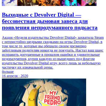
Выходные с Devolver Digital —
бессовестная дымовая завеса для
появления непродуманного подкаста
Акция «Неделя издательства Devolver Digital» захватила Steam
с непристойно щедрыми скидками на игры Devolver Digital, в
том числе те, которые вы обещали своим чрезмерно
заботливым родителям никогда не покупать. Настал ваш шанс
исправить допущенные в прошлом ошибки и удивительные
недоразумения, купив каждую из вышедших под флагом
издательства Devolver Digital игру, всего лишь за небольшую
частичку их изначальной цены.
больше
16 апреля · 2020