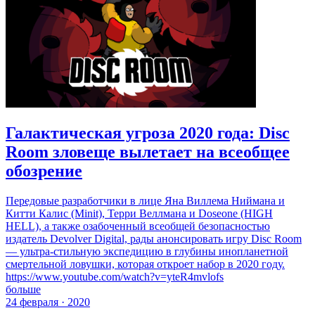
Галактическая угроза 2020 года: Disc
Room зловеще вылетает на всеобщее
обозрение
Передовые разработчики в лице Яна Виллема Ниймана и
Китти Калис (Minit), Терри Веллмана и Doseone (HIGH
HELL), а также озабоченный всеобщей безопасностью
издатель Devolver Digital, рады анонсировать игру Disc Room
— ультра-стильную экспедицию в глубины инопланетной
смертельной ловушки, которая откроет набор в 2020 году.
https://www.youtube.com/watch?v=yteR4mvlofs
больше
24 февраля · 2020