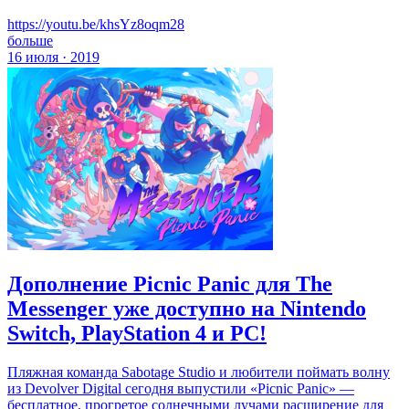
https://youtu.be/khsYz8oqm28
больше
16 июля · 2019
Дополнение Picnic Panic для The
Messenger уже доступно на Nintendo
Switch, PlayStation 4 и PC!
Пляжная команда Sabotage Studio и любители поймать волну
из Devolver Digital сегодня выпустили «Picnic Panic» —
бесплатное, прогретое солнечными лучами расширение для