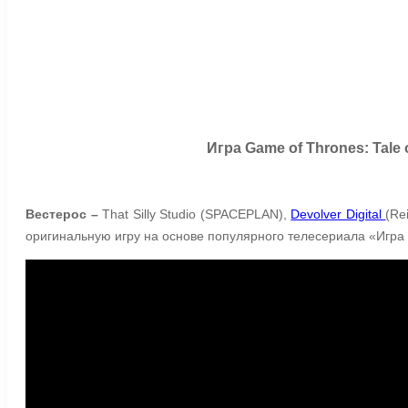
Игра Game of Thrones: Tale
Вестерос –
That Silly Studio (SPACEPLAN),
Devolver Digital
(Re
оригинальную игру на основе популярного телесериала «Игр