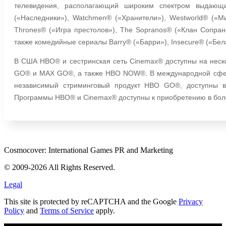
телевидения, располагающий широким спектром выдающи
(«Наследники»), Watchmen® («Хранители»), Westworld® («Ми
Thrones® («Игра престолов»), The Sopranos® («Клан Сопрано
также комедийные сериалы Barry® («Барри»), Insecure® («Бела
В США HBO® и сестринская сеть Cinemax® доступны на нес
GO® и MAX GO®, а также HBO NOW®. В международной сфере
независимый стриминговый продукт HBO GO®, доступны в 
Программы HBO® и Cinemax® доступны к приобретению в бол
Cosmocover: International Games PR and Marketing
© 2009-2026 All Rights Reserved.
Legal
This site is protected by reCAPTCHA and the Google
Privacy
Policy
and
Terms of Service
apply.