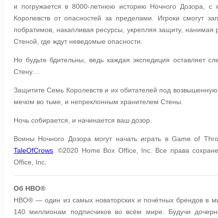
и погружается в 8000-летнюю историю Ночного Дозора, с
Королевств от опасностей за пределами. Игроки смогут з
побратимов, накапливая ресурсы, укрепляя защиту, нанимая р
Стеной, где ждут неведомые опасности.
Но будьте бдительны, ведь каждая экспедиция оставляет сл
Стену…
Защитите Семь Королевств и их обитателей под возвышенну
мечом во тьме, и непреклонным хранителем Стены.
Ночь собирается, и начинается ваш дозор.
Воины Ночного Дозора могут начать играть в Game of Thr
TaleOfCrows
. ©2020 Home Box Office, Inc. Все права сохр
Office, Inc.
Об HBO®
HBO® — один из самых новаторских и почётных брендов в м
140 миллионам подписчиков во всём мире. Будучи дочер