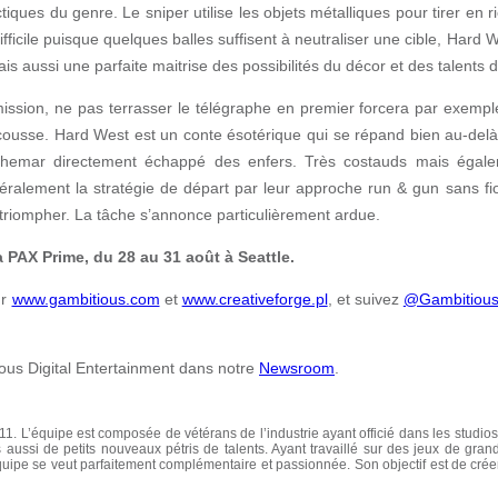
tiques du genre. Le sniper utilise les objets métalliques pour tirer en ri
difficile puisque quelques balles suffisent à neutraliser une cible, Ha
is aussi une parfaite maitrise des possibilités du décor et des talents
ission, ne pas terrasser le télégraphe en premier forcera par exempl
scousse. Hard West est un conte ésotérique qui se répand bien au-del
chemar directement échappé des enfers. Très costauds mais égalem
ralement la stratégie de départ par leur approche run & gun sans fiori
 triompher. La tâche s’annonce particulièrement ardue.
a PAX Prime, du 28 au 31 août à Seattle.
ur
www.gambitious.com
et
www.creativeforge.pl
, et suivez
@Gambitious
us Digital Entertainment dans notre
Newsroom
.
1. L’équipe est composée de vétérans de l’industrie ayant officié dans les studio
ussi de petits nouveaux pétris de talents. Ayant travaillé sur des jeux de gran
l’équipe se veut parfaitement complémentaire et passionnée. Son objectif est de crée