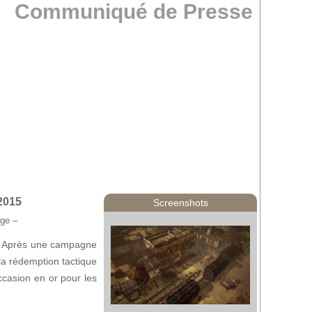
Communiqué de Presse
2015
Screenshots
rge –
ts. Après une campagne
la rédemption tactique
ccasion en or pour les