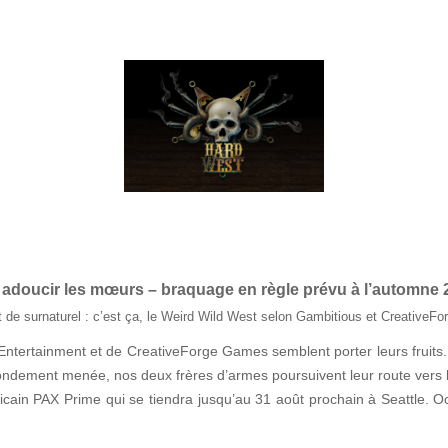
doucir les mœurs – braquage en règle prévu à l’automne 
let de surnaturel : c’est ça, le Weird Wild West selon Gambitious et CreativeFo
ital Entertainment et de CreativeForge Games semblent porter leurs frui
ondement menée, nos deux frères d’armes poursuivent leur route vers 
icain PAX Prime qui se tiendra jusqu’au 31 août prochain à Seattle. O