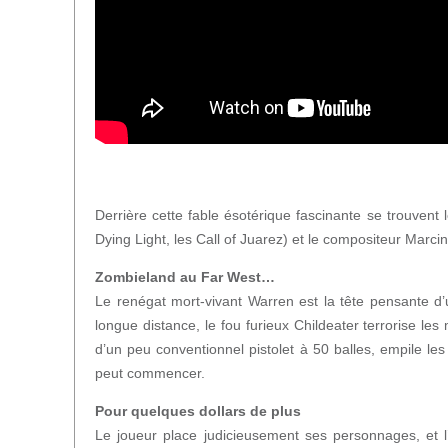
Derrière cette fable ésotérique fascinante se trouvent
Dying Light, les Call of Juarez) et le compositeur Marci
Zombieland au Far West…
Le renégat mort-vivant Warren est la tête pensante d’
longue distance, le fou furieux Childeater terrorise l
d’un peu conventionnel pistolet à 50 balles, empile l
peut commencer.
Pour quelques dollars de plus
Le joueur place judicieusement ses personnages, et 