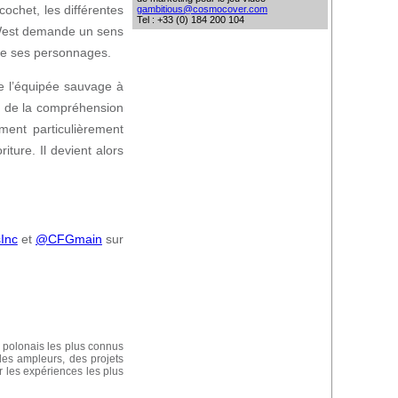
cochet, les différentes
gambitious@cosmocover.com
Tel : +33 (0) 184 200 104
rd West demande un sens
 de ses personnages.
e l’équipée sauvage à
à de la compréhension
ent particulièrement
ture. Il devient alors
Inc
et
@CFGmain
sur
s polonais les plus connus
des ampleurs, des projets
r les expériences les plus