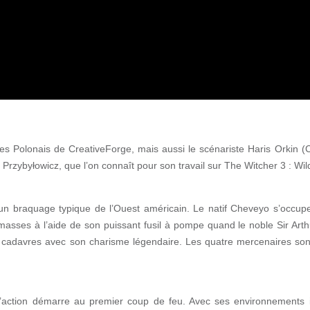
 les Polonais de CreativeForge, mais aussi le scénariste Haris Orkin
n Przybyłowicz, que l’on connaît pour son travail sur The Witcher 3 : Wil
un braquage typique de l’Ouest américain. Le natif Cheveyo s’occupe 
es masses à l’aide de son puissant fusil à pompe quand le noble Sir Ar
es cadavres avec son charisme légendaire. Les quatre mercenaires son
l’action démarre au premier coup de feu. Avec ses environnements i