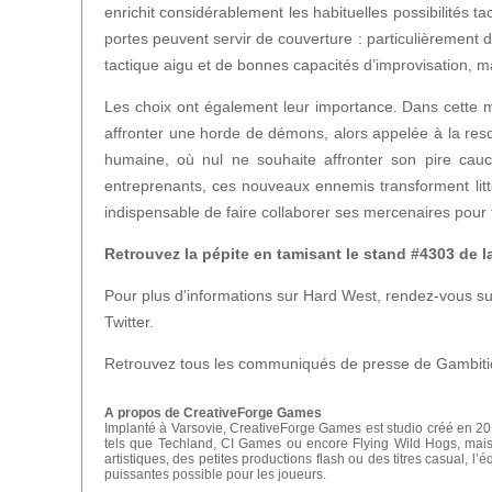
enrichit considérablement les habituelles possibilités tac
portes peuvent servir de couverture : particulièrement 
tactique aigu et de bonnes capacités d’improvisation, ma
Les choix ont également leur importance. Dans cette m
affronter une horde de démons, alors appelée à la re
humaine, où nul ne souhaite affronter son pire cau
entreprenants, ces nouveaux ennemis transforment litté
indispensable de faire collaborer ses mercenaires pour
Retrouvez la pépite en tamisant le stand #4303 de l
Pour plus d’informations sur Hard West, rendez-vous s
Twitter.
Retrouvez tous les communiqués de presse de Gambitio
A propos de CreativeForge Games
Implanté à Varsovie, CreativeForge Games est studio créé en 201
tels que Techland, CI Games ou encore Flying Wild Hogs, mais a
artistiques, des petites productions flash ou des titres casual, 
puissantes possible pour les joueurs.