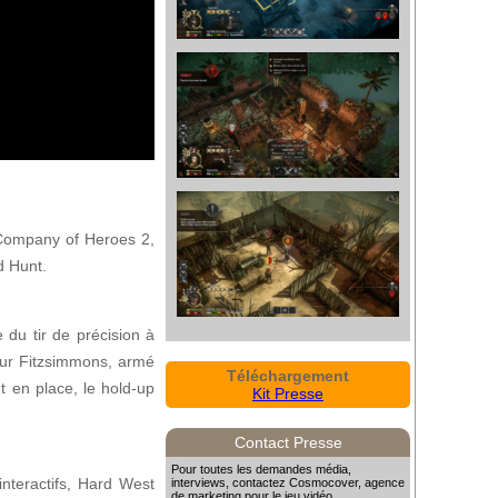
 (Company of Heroes 2,
d Hunt.
du tir de précision à
thur Fitzsimmons, armé
Téléchargement
t en place, le hold-up
Kit Presse
Contact Presse
Pour toutes les demandes média,
nteractifs, Hard West
interviews, contactez Cosmocover, agence
de marketing pour le jeu vidéo