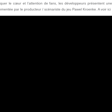
quer le cœur et l’attention de fans, les développeurs présentent une
ommentée par le producteur / scénariste du jeu Pawel Kroenke. A voir ici