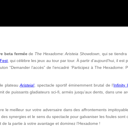
re beta fermée
de
The Hexadome: Aristeia Showdown
, qui se tiendr
Fest
, qui célèbre les jeux au tour par tour. À partir d’aujourd’hui, il est 
bouton “Demander l’accès” de l’encadré ‘Participez à The Hexadome: Pl
de plateau
Aristeia!
, spectacle sportif éminemment brutal de l’
Infinity
éunit de puissants gladiateurs sci-fi, armés jusqu’aux dents, dans une a
 le meilleur sur votre adversaire dans des affrontements impitoyable
n des synergies et le sens du spectacle pour galvaniser les foules sont 
 de la partie à votre avantage et dominez l’Hexadome !