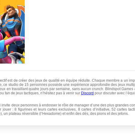
ectif est de créer des jeux de qualité en équipe réduite. Chaque membre a un impac
rie, ce studio de 15 personnes possède une expérience approfondie des jeux multij
s jeux en travaillant quatre jours par semaine, sans aucun crunch. Blindspot Games 
 fan de jeux tactiques, n’hésitez pas à venir sur
Discord
pour discuter avec l’équi
 Il invite deux personnes à endosser le rôle de manager d’une des plus grandes co
ouer : 8 figurines et leurs cartes exclusives, 8 cartes d’initiative, 52 cartes tac
 un plateau réversible (l’Hexadome) et enfin des dés, des pions et des jetons.