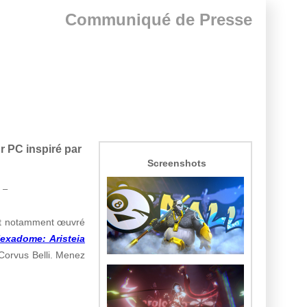
Communiqué de Presse
r PC inspiré par
Screenshots
 –
ant notamment œuvré
exadome: Aristeia
 Corvus Belli.
Menez