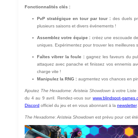
Fonctionnalités clés :
PvP stratégique en tour par tour :
des duels pr
plusieurs saisons et divers événements !
Assemblez votre équipe :
créez une escouade de 
uniques. Expérimentez pour trouver les meilleures s
Faîtes vibrer la foule :
gagnez les faveurs du publ
attaquez avec panache et finissez vos ennemis ave
charge vite !
Manipulez la RNG :
augmentez vos chances en pirat
Ajoutez
The Hexadome: Aristeia Showdown
à votre Liste
du 4 au 9 avril. Rendez-vous sur
www.blindspot-games.
Discord
officiel du jeu et en vous abonnant à la
newsletter
.
The Hexadome: Aristeia Showdown
est prévu pour cet ét