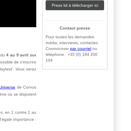
Press kit à télécharger ici
Contact presse
Pour toutes les demandes
média, interviews, contactez
Cosmocover
par courriel
ou
téléphone :
+33 (0) 184 200
a du
4 au 9 avril sur
104
possible de s’inscrire
aytest’. Vous serez
 Universe
de Corvus
rène où se disputent
s, en 1 contre 1 au
d’égale importance :