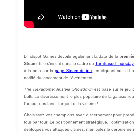
Blindspot Games dévoile également la date de la
premiè
Steam
. Elle s’inscrit dans le cadre du
TurnBasedThursday
à la beta sur la
page Steam du jeu
, en cliquant sur le 
notifié du lancement de l’événement.
The Hexadome: Aristeia Showdown
est basé sur le jeu 
Belli. Le divertissement le plus populaire de la galaxie r
l’amour des fans, l’argent et la victoire !
Choisissez vos champions avec discernement pour prendre
tour par tour. Le positionnement stratégique, l’optimisatio
débloquez vos attaques ultimes, manipulez le déroulement