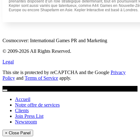
prenantes disposent d’un rôle stratégique déterminant, tout en poursuivant 
Kepler sont aussi variés que talentueux, comme A44 Games en Nouvelle-Zé
Europe ou encore Shapefarm en Asie. Kepler Interactive est basé à Londres.
Cosmocover: International Games PR and Marketing
© 2009-2026 All Rights Reserved.
Legal
This site is protected by reCAPTCHA and the Google
Privacy
Policy
and
Terms of Service
apply.
Accueil
Notre offre de services
Clients
Join Press List
Newsroom
× Close Panel