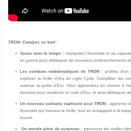
TRON: Catalyst,
en bref :
Jouez avec le temps :
manipulez l’Anomalie et sa capacit
en guerre pour débloquer de nouveaux embranchements et dé
Les combats emblématiques de TRON :
profitez d’un
explorez la Grille d’Arq en Light Cycle. Compléter les 
avancer la quête d’Exo. Vous apprendrez en chemin à maîtr
données pour améliorer le code d’Exo, et ainsi débloquer 
Un nouveau scénario captivant pour TRON :
apprenez à 
Anomalie qui menace la Grille, tout en échappant à la traque
boucle.
Un monde plein de surprises :
parcourez les ruelles dét