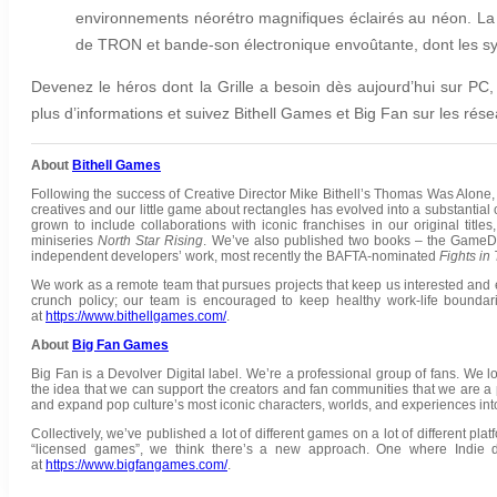
environnements néorétro magnifiques éclairés au néon. La
de TRON et bande-son électronique envoûtante, dont les syn
Devenez le héros dont la Grille a besoin dès aujourd’hui sur PC
plus d’informations et suivez Bithell Games et Big Fan sur les rés
About
Bithell Games
Following the success of Creative Director Mike Bithell’s Thomas Was Alone,
creatives and our little game about rectangles has evolved into a substantial 
grown to include collaborations with iconic franchises in our original title
miniseries
North Star Rising
. We’ve also published two books – the Game
independent developers’ work, most recently the BAFTA-nominated
Fights in
We work as a remote team that pursues projects that keep us interested and 
crunch policy; our team is encouraged to keep healthy work-life boundari
at
https://www.bithellgames.com/
.
About
Big Fan Games
Big Fan is a Devolver Digital label. We’re a professional group of fans. We lo
the idea that we can support the creators and fan communities that we are a
and expand pop culture’s most iconic characters, worlds, and experiences int
Collectively, we’ve published a lot of different games on a lot of different pl
“licensed games”, we think there’s a new approach. One where Indie d
at
https://www.bigfangames.com/
.