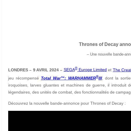
Thrones of Decay ann
– Une nouvelle bande-anno
®
LONDRES – 9 AVRIL 2024 –
SEGA
Europe Limited
et
The Creat
®
jeu récompensé
Total War™: WARHAMMER
III
, dont la sort
iroquoises, larves gluantes et machines de guerre, il introdui
légendaires, des unités de combat, des fonctionnalités de campagn
Découvrez la nouvelle bande-annonce pour Thrones of Decay :