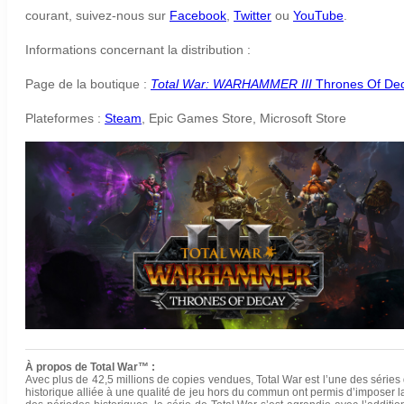
courant, suivez-nous sur
Facebook
,
Twitter
ou
YouTube
.
Informations concernant la distribution :
Page de la boutique :
Total War: WARHAMMER III
Thrones Of De
Plateformes :
Steam
, Epic Games Store, Microsoft Store
À propos de Total War™ :
Avec plus de 42,5 millions de copies vendues, Total War est l’une des séries 
historique alliée à une qualité de jeu hors du commun ont permis d’imposer 