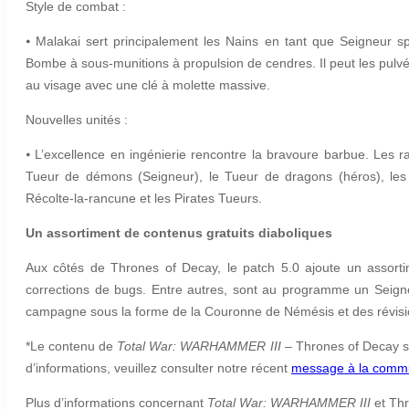
Style de combat :
⦁
Malakai sert principalement les Nains en tant que Seigneur spé
Bombe à sous-munitions à propulsion de cendres. Il peut les pulvér
au visage avec une clé à molette massive.
Nouvelles unités :
⦁
L’excellence en ingénierie rencontre la bravoure barbue. Les 
Tueur de démons (Seigneur), le Tueur de dragons (héros), les
Récolte-la-rancune et les Pirates Tueurs.
Un assortiment de contenus gratuits diaboliques
Aux côtés de Thrones of Decay, le patch 5.0 ajoute un assortime
corrections de bugs. Entre autres, sont au programme un Seigneu
campagne sous la forme de la Couronne de Némésis et des révisio
*Le contenu de
Total War: WARHAMMER III
– Thrones of Decay ser
d’informations, veuillez consulter notre récent
message à la comm
Plus d’informations concernant
Total War: WARHAMMER III
et Thr