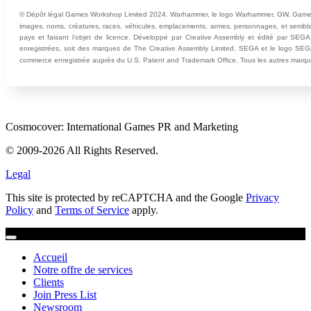
© Dépôt légal Games Workshop Limited 2024. Warhammer, le logo Warhammer, GW, Games Work
images, noms, créatures, races, véhicules, emplacements, armes, personnages, et semb
pays et faisant l’objet de licence. Développé par Creative Assembly et édité par SEGA
enregistrées, soit des marques de The Creative Assembly Limited. SEGA et le logo 
commerce enregistrée auprès du U.S. Patent and Trademark Office. Tous les autres marques,
Cosmocover: International Games PR and Marketing
© 2009-2026 All Rights Reserved.
Legal
This site is protected by reCAPTCHA and the Google
Privacy
Policy
and
Terms of Service
apply.
Accueil
Notre offre de services
Clients
Join Press List
Newsroom