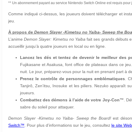
** Un abonnement payant au service Nintendo Switch Online est requis pour j
Comme indiqué ci-dessus, les joueurs doivent télécharger et instal
jeu.
À propos de
Demon Slayer -Kimetsu no Yaiba- Sweep the Boa
L’anime
Demon Slayer: Kimetsu no Yaiba
fait ses grands débuts e
accueillir jusqu’à quatre joueurs en local ou en ligne.
Lancez les dés et tentez de devenir le meilleur des
Fujikasane et Asakusa, font office de plateaux dans ce jeu
nuit. Le jour, préparez-vous pour la nuit en prenant part à 
Prenez le contrôle de personnages emblématiques
. C
Tanjirô, Zen’itsu, Inosuke et les piliers. Nezuko apparaît
joueurs.
Combattez des démons à l’aide de votre Joy-Con™
. Dé
sabre du soleil pour attaquer.
Demon Slayer -Kimetsu no Yaiba- Sweep the Board!
est désorm
Switch™️
. Pour plus d’informations sur le jeu, consultez
le site Web 