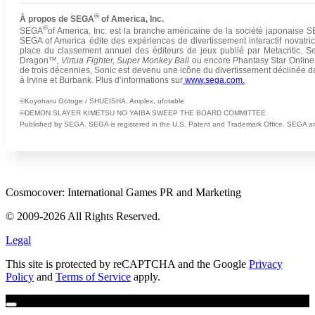
®
À propos de SEGA
of America, Inc.
®
SEGA
of America, Inc. est la branche américaine de la société japonaise
SEGA of America édite des expériences de divertissement interactif novatri
place du classement annuel des éditeurs de jeux publié par Metacritic.
Dragon™
, Virtua Fighter, Super Monkey Ball
ou encore Phantasy Star Onlin
de trois décennies, Sonic est devenu une icône du divertissement déclinée dan
à Irvine et Burbank. Plus d’informations sur
www.sega.com.
©Koyoharu Gotoge / SHUEISHA, Aniplex, ufotable
©DEMON SLAYER KIMETSU NO YAIBA SWEEP THE BOARD COMMITTEE
Published by SEGA. SEGA is registered in the U.S. Patent and Trademark Office. SEGA
Cosmocover: International Games PR and Marketing
© 2009-2026 All Rights Reserved.
Legal
This site is protected by reCAPTCHA and the Google
Privacy
Policy
and
Terms of Service
apply.