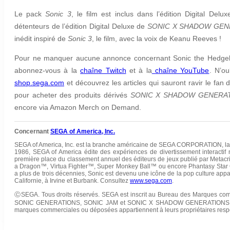
Le pack
Sonic 3
, le film est inclus dans l’édition Digital Del
détenteurs de l’édition Digital Deluxe de
SONIC X SHADOW GEN
inédit inspiré de
Sonic 3
, le film, avec la voix de Keanu Reeves !
Pour ne manquer aucune annonce concernant Sonic the Hedgeh
abonnez-vous à la
chaîne Twitch
et à la
chaîne YouTube
.
N’oub
shop.sega.com
et découvrez les articles qui sauront ravir le fa
pour acheter des produits dérivés
SONIC X SHADOW GENERA
encore via Amazon Merch on Demand.
Concernant
SEGA of America, Inc.
SEGA of America, Inc. est la branche américaine de SEGA CORPORATION, la so
1986, SEGA of America édite des expériences de divertissement interactif 
première place du classement annuel des éditeurs de jeux publié par Metac
a Dragon™, Virtua Fighter™, Super Monkey Ball™ ou encore Phantasy Star 
a plus de trois décennies, Sonic est devenu une icône de la pop culture appar
Californie, à Irvine et Burbank. Consultez
www.sega.com
.
Ⓒ
SEGA. Tous droits réservés. SEGA est inscrit au Bureau des Marques 
SONIC GENERATIONS, SONIC JAM et SONIC X SHADOW GENERATIONS sont
marques commerciales ou déposées appartiennent à leurs propriétaires respe