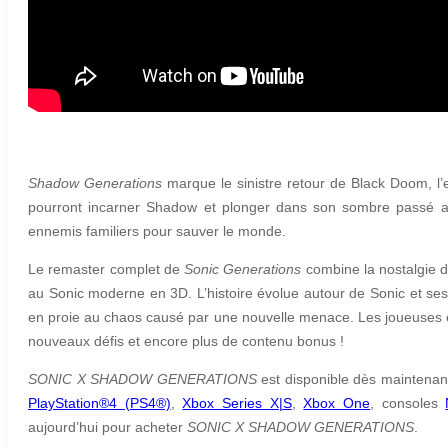
Shadow Generations
marque le sinistre retour de Black Doom, 
pourront incarner Shadow et plonger dans son sombre passé afin
ennemis familiers pour sauver le monde.
Le remaster complet de
Sonic Generations
combine la nostalgie d
au Sonic moderne en 3D. L’histoire évolue autour de Sonic et ses 
en proie au chaos causé par une nouvelle menace. Les joueuses e
nouveaux défis et encore plus de contenu bonus !
SONIC X SHADOW GENERATIONS
est disponible dès maintenan
PlayStation®4 (PS4®)
,
Xbox Series X|S
,
Xbox One
, consoles
aujourd’hui pour acheter
SONIC X SHADOW GENERATIONS
.