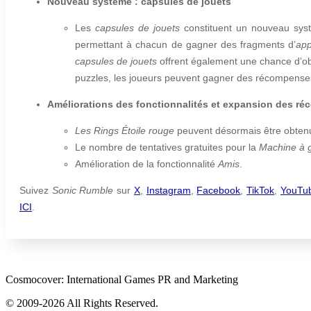
Nouveau système : capsules de jouets
Les
capsules de jouets
constituent un nouveau syst
permettant à chacun de gagner des fragments d’
ap
capsules de jouets
offrent également une chance d’o
puzzles, les joueurs peuvent gagner des récompense
Améliorations des fonctionnalités et expansion des r
Les Rings Étoile rouge
peuvent désormais être obten
Le nombre de tentatives gratuites pour la
Machine à g
Amélioration de la fonctionnalité
Amis
.
Suivez
Sonic Rumble
sur
X
,
Instagram
,
Facebook
,
TikTok
,
YouTu
ICI
.
Cosmocover: International Games PR and Marketing
© 2009-2026 All Rights Reserved.