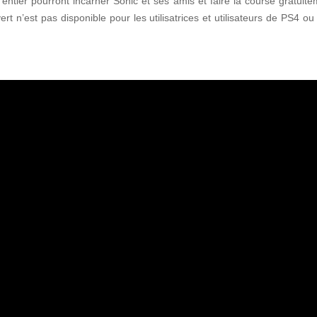
tier pourront incarner Sonic et ses amis et faire la course gratuit
rt n’est pas disponible pour les utilisatrices et utilisateurs de PS4 