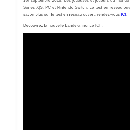
1er septembre 2025. Les joueuses et joueurs du monde en
Series X|S, PC et Nintendo Switch. Le test en réseau ouve
savoir plus sur le test en réseau ouvert, rendez-vous
ICI
.
Découvrez la nouvelle bande-annonce ICI :