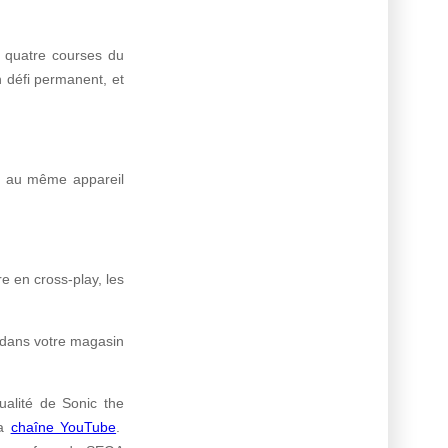
s quatre courses du
n défi permanent, et
us au même appareil
re en cross-play, les
dans votre magasin
tualité de Sonic the
a
chaîne YouTube
.