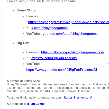
Fan et Shiny Shoe sur leurs réseaux sociaux :
Shiny Shoe
Bluesky
:
https://bsky.app/profile/ShinyShoeGames.bsky.social
X :
x.com/shinyshoegames
YouTube :
youtube.com/user/shinyshoegames
Big Fan
Bluesky :
https://bsky.app/profile/bigfangames.com
X :
https://x.com/BigFanPresents
YouTube :
https://www.youtube.com/@BigFanPresentsDi
À propos de Shiny Shoe
Shiny Shoe est un studio indépendant basé à San Francisco, en Californie. Il
est connu et reconnu pour son jeu de construction de deck de cartes primé
Monster Train, ainsi que son RPG coopératif innovant Inkbound.
Pour plus d’informations, rendez-vous sur
https://shinyshoe.com/
.
À propos de
Big Fan Games