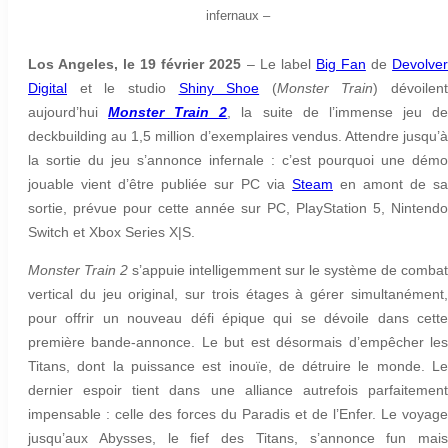
infernaux
–
Los Angeles, le 19 février 2025
–
Le label
Big Fan
de
Devolve
Digital
et le studio
Shiny Shoe
(
Monster Train
) dévoilent
aujourd’hui
Monster Train 2
, la suite de l’immense jeu d
deckbuilding au 1,5 million d’exemplaires vendus. Attendre jusqu’à
la sortie du jeu s’annonce infernale : c’est pourquoi une démo
jouable vient d’être publiée sur PC via
Steam
en amont de sa
sortie, prévue pour cette année sur PC, PlayStation 5, Nintendo
Switch et Xbox Series X|S.
Monster Train 2
s’appuie intelligemment sur le système de combat
vertical du jeu original, sur trois étages à gérer simultanément,
pour offrir un nouveau défi épique qui se dévoile dans cette
première bande-annonce. Le but est désormais d’empêcher les
Titans, dont la puissance est inouïe, de détruire le monde. Le
dernier espoir tient dans une alliance autrefois parfaitement
impensable : celle des forces du Paradis et de l’Enfer. Le voyage
jusqu’aux Abysses, le fief des Titans, s’annonce fun mais