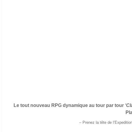
Le tout nouveau RPG dynamique au tour par tour
‘Cl
Pl
–
Prenez la tête de l’Expeditio