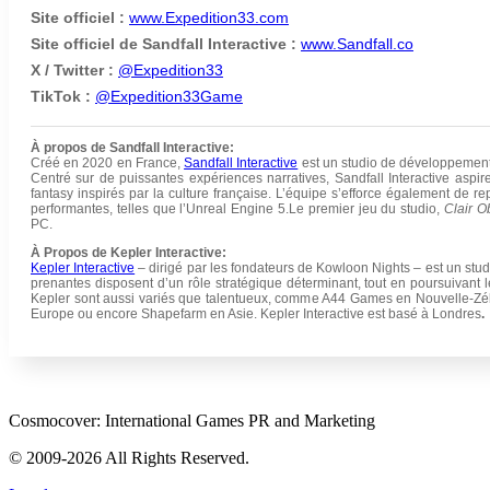
Site officiel :
www.Expedition33.com
Site officiel de Sandfall Interactive :
www.Sandfall.co
X / Twitter :
@Expedition33
TikTok :
@Expedition33Game
À propos de Sandfall Interactive:
Créé en 2020 en France,
Sandfall Interactive
est un studio de développement 
Centré sur de puissantes expériences narratives, Sandfall Interactive aspir
fantasy inspirés par la culture française. L’équipe s’efforce également de re
performantes, telles que l’Unreal Engine 5.
Le premier jeu du studio,
Clair O
PC.
À Propos de Kepler Interactive:
Kepler Interactive
– dirigé par les fondateurs de Kowloon Nights – est un stu
prenantes disposent d’un rôle stratégique déterminant, tout en poursuivant 
Kepler sont aussi variés que talentueux, comme A44 Games en Nouvelle-Zé
Europe ou encore Shapefarm en Asie. Kepler Interactive est basé à Londres
.
Cosmocover: International Games PR and Marketing
© 2009-2026 All Rights Reserved.