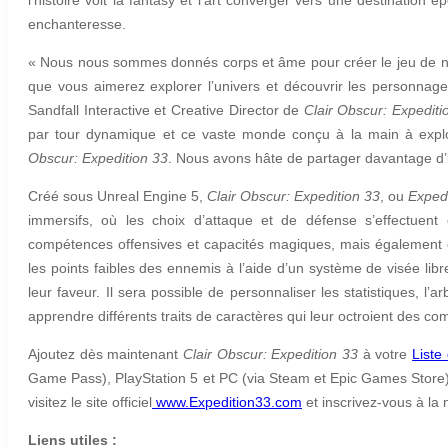
enchanteresse.
« Nous nous sommes donnés corps et âme pour créer le jeu de nos
que vous aimerez explorer l’univers et découvrir les personna
Sandfall Interactive et Creative Director de
Clair Obscur: Expediti
par tour dynamique et ce vaste monde conçu à la main à expl
Obscur: Expedition 33
. Nous avons hâte de partager davantage d’
Créé sous Unreal Engine 5,
Clair Obscur: Expedition 33
, ou
Exped
immersifs, où les choix d’attaque et de défense s’effectuent 
compétences offensives et capacités magiques, mais également es
les points faibles des ennemis à l’aide d’un système de visée libr
leur faveur. Il sera possible de personnaliser les statistiques,
apprendre différents traits de caractères qui leur octroient des co
Ajoutez dès maintenant
Clair Obscur: Expedition 33
à votre
Liste
Game Pass), PlayStation 5 et PC (via Steam et Epic Games Store). 
visitez le site officiel
www.Expedition33.com
et inscrivez-vous à la
Liens utiles
: