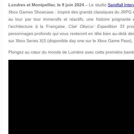
Londres et Montpellier, le 9 juin 2024
– Le studio
Sandfall Inter
Xbox Games Showcase : inspiré des grands classiques du JRPG et
au tour par tour immersifs et réactifs, une histoire poignante 
l’architecture à la Française.
Clair Obscur: Expedition 33
pro
personnages profonds qui vous resteront en tête bien au-delà des 
sur Xbox Series X|S (disponible day one sur le Xbox Game Pass), 
Plongez au cœur du monde de Lumière avec cette première ban