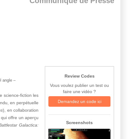
Communiqué de Presse
Review Codes
l angle
–
Vous voulez publier un test ou
faire une vidéo ?
e science-fiction les
Demandez un code ici
endu, en perpétuelle
ns
), en collaboration
qui offre un aperçu
Screenshots
Battlestar Galactica: