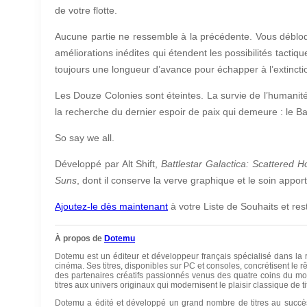
de votre flotte.
Aucune partie ne ressemble à la précédente. Vous déblo
améliorations inédites qui étendent les possibilités tactiq
toujours une longueur d’avance pour échapper à l’extincti
Les Douze Colonies sont éteintes. La survie de l’humanité
la recherche du dernier espoir de paix qui demeure : le Bat
So say we all.
Développé par Alt Shift,
Battlestar Galactica: Scattered 
Suns
, dont il conserve la verve graphique et le soin apport
Ajoutez-le dès maintenant
à votre Liste de Souhaits et res
À propos de
Dotemu
Dotemu est un éditeur et développeur français spécialisé dans la r
cinéma. Ses titres, disponibles sur PC et consoles, concrétisent l
des partenaires créatifs passionnés venus des quatre coins du mon
titres aux univers originaux qui modernisent le plaisir classique de t
Dotemu a édité et développé un grand nombre de titres au succè