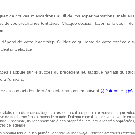
quez de nouveaux escadrons au fil de vos expérimentations, mais aus
ues de vos prochaines tentatives. Chaque décision façonne le destin de v
on.
 dépend de votre leadership. Guidez ce qui reste de votre espèce à tr
tlestar Galactica.
Hopes
s’appuie sur le succès du précédent jeu tactique narratif du studi
é à l’univers.
tez au contact des dernières informations en suivant
@Dotemu
et
@Alt
evitalisation de licences légendaires de la culture populaire venues du jeu vidéo,
e rêve de nombreux fans à travers le monde. Dotemu conçoit ses œuvres avec le cœur
de. Ensemble, ils redonnent vie à des propriétés intellectuelles très appréciée
itres de légende.
s mondial tels que les primés
Teenage Mutant Ninja Turtles: Shredder’s Reveng