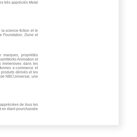
les très appréciés
Metal
a science-fiction et le
ue
Foundation
,
Dune
et
.
e marques, propriétés
DreamWorks Animation et
s immersives dans les
teformes e-commerce et
produits dérivés et les
ie de NBCUniversal, une
 appréciées de tous les
ut en étant pourchassée