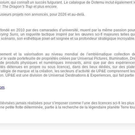
solum
, qui connaît un succès fulgurant. Le catalogue de Dotemu inclut également 
: The Dragon’s Trap
et plus encore.
usieurs projets non annoncés, pour 2026 et au-delà.
été fondé en 2010 par des camarades d’université, muent par la même passion pour l
rying Suns
, un roguelite tactique inspiré par les œuvres sci-fi majeures telles q
n scénario, son esthétique pixel-art soignée et sa profondeur stratégique incroyable
ement et la valorisation au niveau mondial de l’emblématique collection d
r le vaste portefeuille de propriétés créées par Universal Pictures, Illumination, 
 de produits physiques et numériques innovants, ainsi que par des expérience
étés détenues en propre ou sous licence), dans des lieux dédiés, sur des pla
tratégie de marque et la création, les secteurs d’activité de UP&E comprennent les 
ction. UP&E est une division de Universal Destinations & Experiences, qui fait part
com
.
évisées jamais réalisées pour s’imposer comme l’une des licences sci-fi les plus
e petite flotte déterminée, partie à la recherche de la légendaire planète Terre to