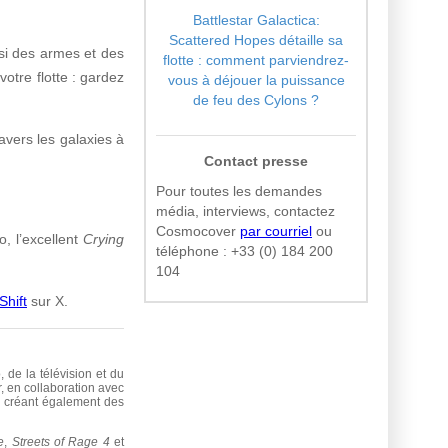
Battlestar Galactica:
Scattered Hopes détaille sa
si des armes et des
flotte : comment parviendrez-
otre flotte : gardez
vous à déjouer la puissance
de feu des Cylons ?
avers les galaxies à
Contact presse
Pour toutes les demandes
média, interviews, contactez
Cosmocover
par courriel
ou
o, l’excellent
Crying
téléphone :
+33 (0) 184 200
104
Shift
sur X.
 de la télévision et du
, en collaboration avec
s, créant également des
e
,
Streets of Rage 4
et