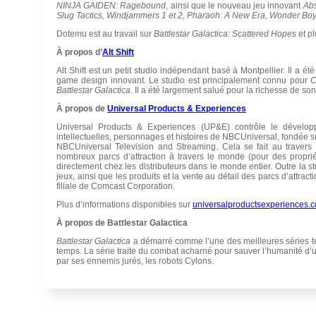
NINJA GAIDEN: Ragebound
, ainsi que le nouveau jeu innovant
Ab
Slug Tactics, Windjammers 1 et 2, Pharaoh: A New Era, Wonder Boy
Dotemu est au travail sur
Battlestar Galactica: Scattered Hopes
et pl
À propos d’
Alt Shift
Alt Shift est un petit studio indépendant basé à Montpellier. Il a 
game design innovant. Le studio est principalement connu pour
C
Battlestar Galactica
. Il a été largement salué pour la richesse de so
À propos de
Universal Products & Experiences
Universal Products & Experiences (UP&E) contrôle le développ
intellectuelles, personnages et histoires de NBCUniversal, fondée su
NBCUniversal Television and Streaming. Cela se fait au travers
nombreux parcs d’attraction à travers le monde (pour des propri
directement chez les distributeurs dans le monde entier. Outre la s
jeux, ainsi que les produits et la vente au détail des parcs d’attra
filiale de Comcast Corporation.
Plus d’informations disponibles sur
universalproductsexperiences.
À propos de Battlestar Galactica
Battlestar Galactica
a démarré comme l’une des meilleures séries tél
temps. La série traite du combat acharné pour sauver l’humanité d’un
par ses ennemis jurés, les robots Cylons.