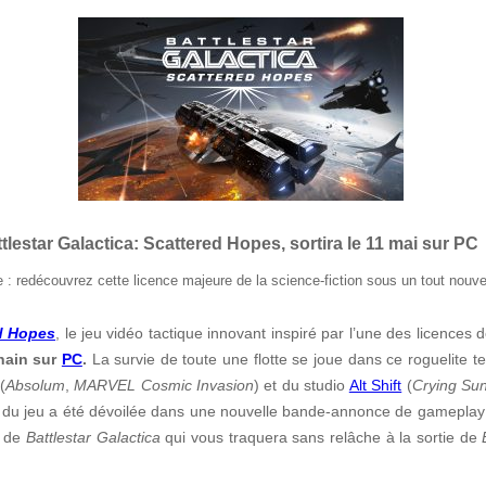
estar Galactica: Scattered Hopes, sortira le 11 mai sur PC
e : redécouvrez cette licence majeure de la science-fiction sous un tout nouve
ed Hopes
, le jeu vidéo tactique innovant inspiré par l’une des licences d
hain sur
PC
.
La survie de toute une flotte se joue dans ce roguelite t
(
Absolum
,
MARVEL Cosmic Invasion
) et du studio
Alt Shift
(
Crying Su
e du jeu a été dévoilée dans une nouvelle bande-annonce de gameplay 
e de
Battlestar Galactica
qui vous traquera sans relâche à la sortie de