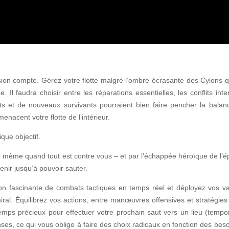
sion compte. Gérez votre flotte malgré l’ombre écrasante des Cylons q
. Il faudra choisir entre les réparations essentielles, les conflits inte
ts et de nouveaux survivants pourraient bien faire pencher la balan
menacent votre flotte de l’intérieur.
que objectif.
ster même quand tout est contre vous – et par l’échappée héroïque de l’
enir jusqu’à pouvoir sauter.
on fascinante de combats tactiques en temps réel et déployez vos 
ral. Équilibrez vos actions, entre manœuvres offensives et stratégies
emps précieux pour effectuer votre prochain saut vers un lieu (tempor
s, ce qui vous oblige à faire des choix radicaux en fonction des beso