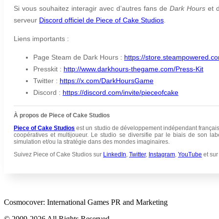
Si vous souhaitez interagir avec d’autres fans de
Dark Hours
et d
serveur
Discord officiel de Piece of Cake Studios
.
Liens importants :
Page Steam de Dark Hours :
https://store.steampowered.
Presskit :
http://www.darkhours-thegame.com/Press-Kit
Twitter :
https://x.com/DarkHoursGame
Discord :
https://discord.com/invite/pieceofcake
À propos de Piece of Cake Studios
Piece of Cake Studios
est un studio de développement indépendant français
coopératives et multijoueur. Le studio se diversifie par le biais de son la
simulation et/ou la stratégie dans des mondes imaginaires.
Suivez Piece of Cake Studios sur
LinkedIn
,
Twitter
,
Instagram
,
YouTube
et sur
Cosmocover: International Games PR and Marketing
© 2009-2026 All Rights Reserved.