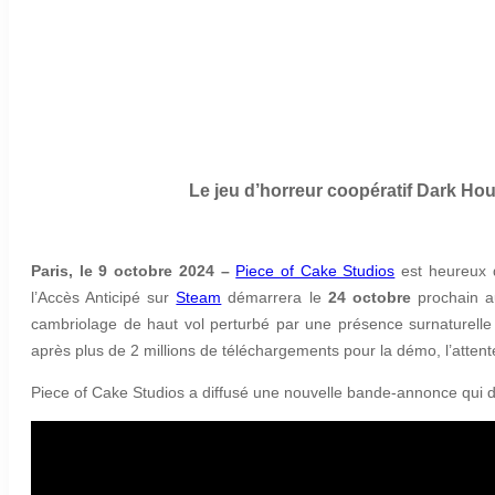
Le jeu d’horreur coopératif Dark Hour
Paris, le 9 octobre 2024 –
Piece of Cake Studios
est heureux d
l’Accès Anticipé sur
Steam
démarrera le
24 octobre
prochain au
cambriolage de haut vol perturbé par une présence surnaturelle 
après plus de 2 millions de téléchargements pour la démo, l’atten
Piece of Cake Studios a diffusé une nouvelle bande-annonce qui dé